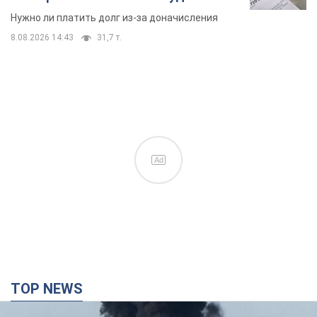
вынес неожиданное решение
Нужно ли платить долг из-за доначисления
8.08.2026 14:43
31,7 т.
Ad
TOP NEWS