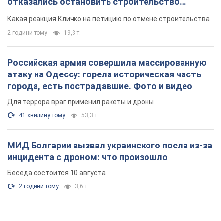
отказались остановить строительство
небоскреба "московского верующего"
Какая реакция Кличко на петицию по отмене строительства
2 години тому
19,3 т.
Российская армия совершила массированную
атаку на Одессу: горела историческая часть
города, есть пострадавшие. Фото и видео
Для террора враг применил ракеты и дроны
41 хвилину тому
53,3 т.
МИД Болгарии вызвал украинского посла из-за
инцидента с дроном: что произошло
Беседа состоится 10 августа
2 години тому
3,6 т.