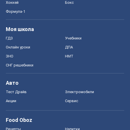
Хоккей
Бокс
Формула-1
Моя школа
ГДЗ
Учебники
Онлайн уроки
ДПА
ЗНО
НМТ
СНГ решебники
Авто
Тест Драйв
Электромобили
Акции
Сервис
Food Oboz
Рецепты
Напитки