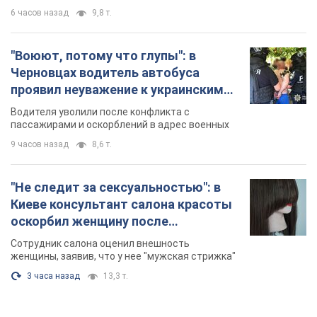
6 часов назад
9,8 т.
"Воюют, потому что глупы": в
Черновцах водитель автобуса
проявил неуважение к украинским
военным и поплатился за это.
Водителя уволили после конфликта с
Видео
пассажирами и оскорблений в адрес военных
9 часов назад
8,6 т.
"Не следит за сексуальностью": в
Киеве консультант салона красоты
оскорбил женщину после
химиотерапии, разгорелся скандал.
Сотрудник салона оценил внешность
Фото
женщины, заявив, что у нее "мужская стрижка"
3 часа назад
13,3 т.