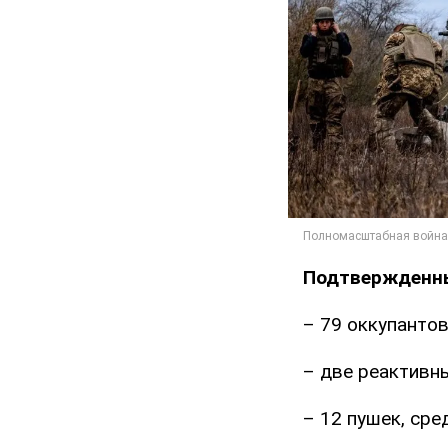
Подтвержденны
– 79 оккупантов
– две реактивны
– 12 пушек, сре