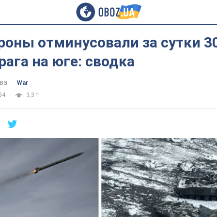
роны отминусовали за сутки 3
рага на юге: сводка
ва
War
34
3,3 т.