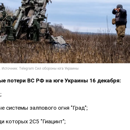
е потери ВС РФ на юге Украины 16 декабря:
;
е системы залпового огня "Град";
ди которых 2С5 "Гиацинт";