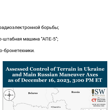
 радиоэлектронной борьбы;
о-штабная машина "АПЕ-5";
о-бронетехники.