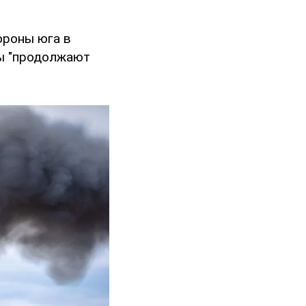
ороны юга в
ны "продолжают