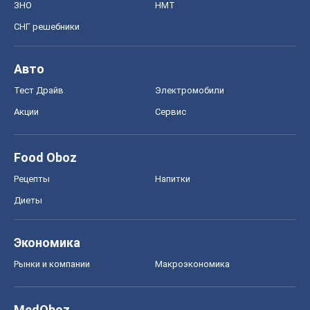
ЗНО
НМТ
СНГ решебники
Авто
Тест Драйв
Электромобили
Акции
Сервис
Food Oboz
Рецепты
Напитки
Диеты
Экономика
Рынки и компании
Mакроэкономика
MedOboz