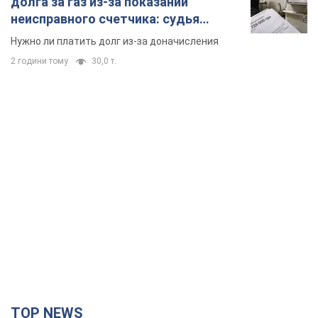
долга за газ из-за показаний
неисправного счетчика: судья
вынес неожиданное решение
Нужно ли платить долг из-за доначисления
2 години тому
30,0 т.
TOP NEWS