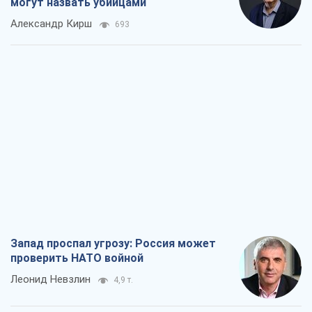
Запад проспал угрозу: Россия может
проверить НАТО войной
Леонид Невзлин
4,9 т.
"Варта" и "Новатор" выдержали
пулеметный обстрел и удар FPV-дрона,
сохранив жизнь офицеру ВСУ
Украинская Бронетехника
4,1 т.
КНДР как катализатор войны, или О
новом этапе российско-
северокорейского союза