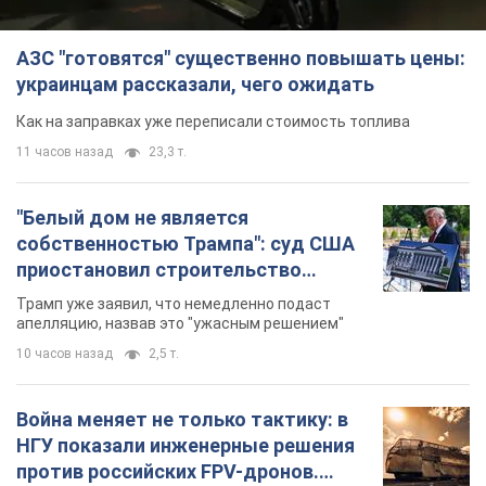
"Белый дом не является
собственностью Трампа": суд США
приостановил строительство
бального зала стоимостью 400 млн
Трамп уже заявил, что немедленно подаст
долларов
апелляцию, назвав это "ужасным решением"
10 часов назад
2,5 т.
Война меняет не только тактику: в
НГУ показали инженерные решения
против российских FPV-дронов.
Фото
Это "постапокалиптическая эстетика из мира
"Безумного Макса"
10 часов назад
8,8 т.