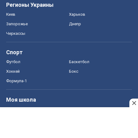
Футбол
Баскетбол
Хоккей
Бокс
Формула-1
Моя школа
ГДЗ
Учебники
Онлайн уроки
ДПА
ЗНО
НМТ
СНГ решебники
Авто
Тест Драйв
Электромобили
Акции
Сервис
Food Oboz