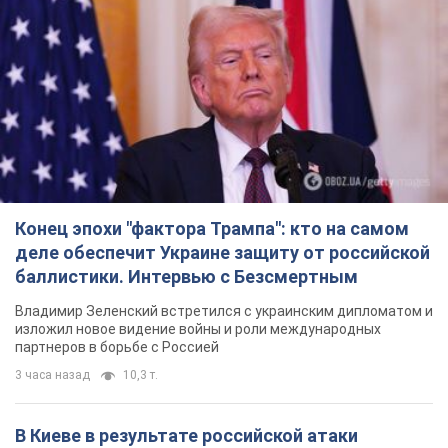
Конец эпохи "фактора Трампа": кто на самом
деле обеспечит Украине защиту от российской
баллистики. Интервью с Безсмертным
Владимир Зеленский встретился с украинским дипломатом и
изложил новое видение войны и роли международных
партнеров в борьбе с Россией
3 часа назад
10,3 т.
В Киеве в результате российской атаки
пострадали четыре человека. Фото
Враг продолжает регулярный ракетный террор столицы
3 часа назад
19,8 т.
Россияне атаковали дроном больницу в
Херсоне: пострадали медработницы
Всего пострадали четыре женщины, и они не единственные