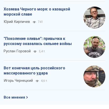
Руслан Горовой
3,4 т.
Вот конечная цель российского
массированного удара
Игорь Чернецкий
4,6 т.
Все мнения
О компании
Команда
Правовая информация
Политика
конфиденциальности
Реклама на сайте
Документы