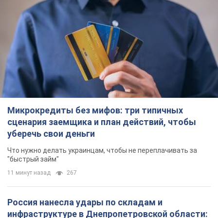
Микрокредиты без мифов: три типичных
сценария заемщика и план действий, чтобы
уберечь свои деньги
Что нужно делать украинцам, чтобы не переплачивать за
"быстрый займ"
11 минут назад
267
Россия нанесла удары по складам и
инфраструктуре в Днепропетровской области:
есть погибшие и раненые. Фото
Погибли три человека
2 часа назад
5,5 т.
Зеленский созвал совещание по вопросам
подготовки украинской баллистики и
антибаллистической программы FREYJA: какие