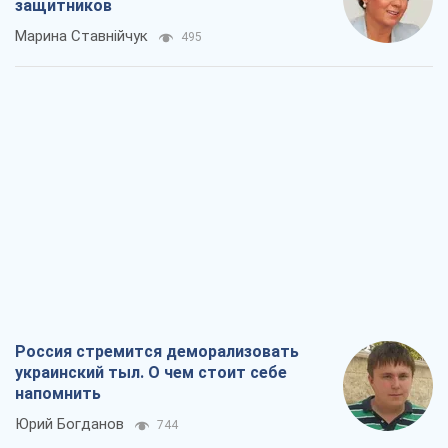
Россия стремится деморализовать
украинский тыл. О чем стоит себе
напомнить
Юрий Богданов
744
Хозяева Черного моря: о казацкой
морской славе
Юрий Кирпичев
741
"Поколение оливье": привычка к
русскому оказалась сильнее войны