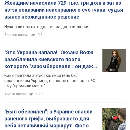
разоблачила киевского поэта,
которого "зазомбировали": он даже
русского не знал, а теперь хочет
Как отметила артистка, писатель был
геноцида украинцев
поклонником Украины, но после переезда в РФ
ему "промыли мозги"
4 часа назад
6,7 т.
"Был обессилен": в Украине спасли
раненого грифа, выбравшего для
себя нетипичный маршрут. Фото
Пострадавшую птицу обнаружили на границе
Киевской и Черкасской областей
5 часов назад
2,7 т.