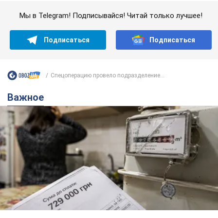
Важное
Женщине начислили 729 тыс. грн долга за газ
из-за показаний неисправного счетчика: судья
вынес неожиданное решение
Нужно ли платить долг из-за доначисления
6 часов назад
9,7 т.
"Это Украина напала!" Оксана Вояж