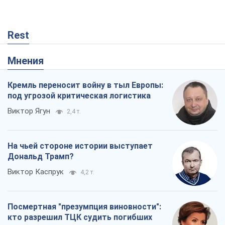
Виктор Ягун
2,4 т.
На чьей стороне истории выступает
Дональд Трамп?
Виктор Каспрук
4,2 т.
Посмертная "презумпция виновности":
кто разрешил ТЦК судить погибших
защитников
Марина Ставнійчук
495