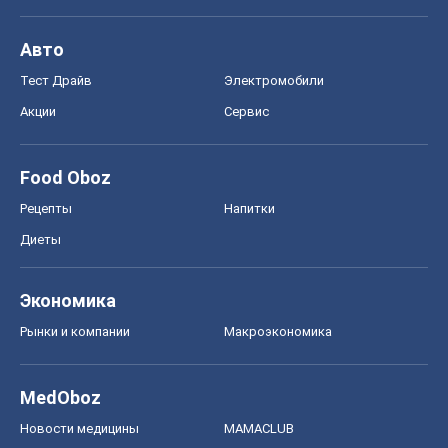
Рецепты
Напитки
Диеты
Экономика
Рынки и компании
Mакроэкономика
MedOboz
Новости медицины
MAMACLUB
Шоу
Афиша
Сплетни
Красота
Мода
Женский Журнал