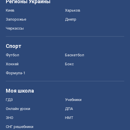
Хоккей
Бокс
Формула-1
Моя школа
ГДЗ
Учебники
Онлайн уроки
ДПА
ЗНО
НМТ
СНГ решебники
Авто
Тест Драйв
Электромобили
Акции
Сервис
Food Oboz