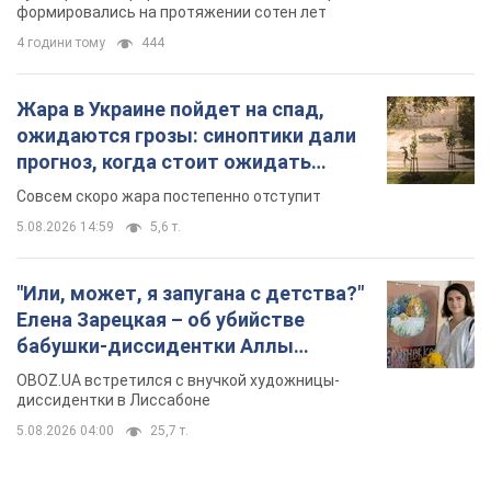
формировались на протяжении сотен лет
4 години тому
444
Жара в Украине пойдет на спад,
ожидаются грозы: синоптики дали
прогноз, когда стоит ожидать
изменения погоды
Совсем скоро жара постепенно отступит
5.08.2026 14:59
5,6 т.
"Или, может, я запугана с детства?"
Елена Зарецкая – об убийстве
бабушки-диссидентки Аллы
Горской, критике сына Стуса и
OBOZ.UA встретился с внучкой художницы-
бегстве в Португалию с пятью
диссидентки в Лиссабоне
детьми
5.08.2026 04:00
25,7 т.