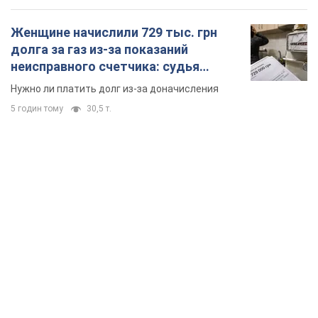
Женщине начислили 729 тыс. грн
долга за газ из-за показаний
неисправного счетчика: судья
вынес неожиданное решение
Нужно ли платить долг из-за доначисления
5 годин тому
30,5 т.