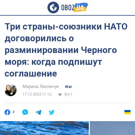
Три страны-союзники НАТО
договорились о
разминировании Черного
моря: когда подпишут
соглашение
Марина Лисничук
War
17.12.2023 11:12
8,6 т.
8