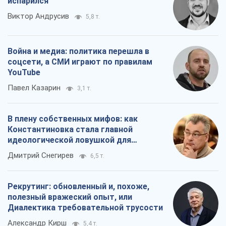
испарился
Виктор Андрусив
5,8 т.
Война и медиа: политика перешла в
соцсети, а СМИ играют по правилам
YouTube
Павел Казарин
3,1 т.
В плену собственных мифов: как
Константиновка стала главной
идеологической ловушкой для
российских оккупантов
Дмитрий Снегирев
6,5 т.
Рекрутинг: обновленный и, похоже,
полезный вражеский опыт, или
Диалектика требовательной трусости
Александр Кирш
5,4 т.