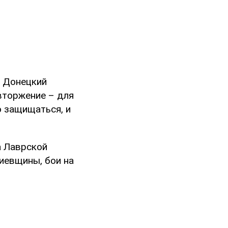
а Донецкий
вторжение – для
но защищаться, и
а Лаврской
иевщины, бои на