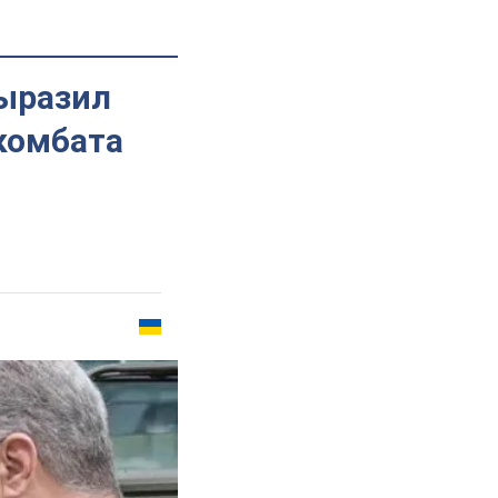
выразил
комбата