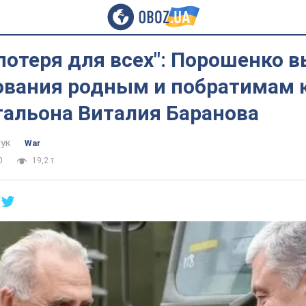
потеря для всех": Порошенко 
ования родным и побратимам 
тальона Виталия Баранова
ук
War
0
19,2 т.