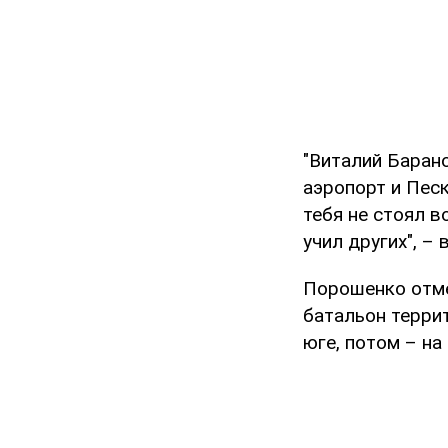
"Виталий Барано
аэропорт и Пес
тебя не стоял в
учил других", –
Порошенко отме
батальон терри
юге, потом – на