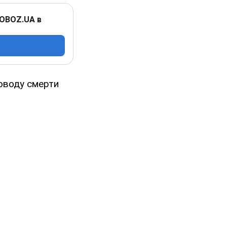
 OBOZ.UA в
оводу смерти