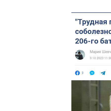
"Трудная 
соболезн
206-го ба
Мария Шевч
9.10.2023 11:3
3