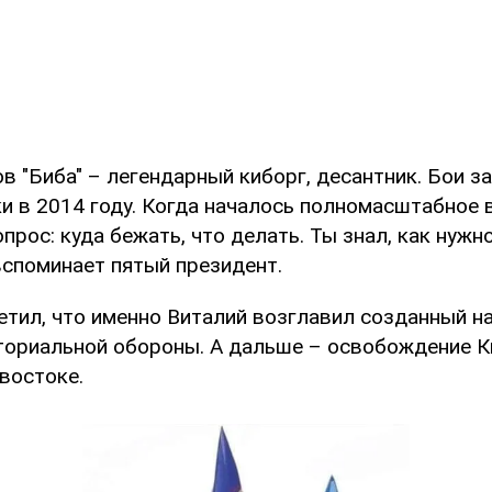
в "Биба" – легендарный киборг, десантник. Бои з
ки в 2014 году. Когда началось полномасштабное 
опрос: куда бежать, что делать. Ты знал, как нуж
 вспоминает пятый президент.
тил, что именно Виталий возглавил созданный н
ториальной обороны. А дальше – освобождение К
 востоке.