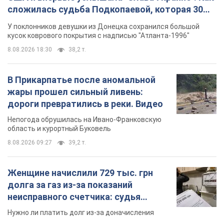
сложилась судьба Подкопаевой, которая 30
лет назад завоевала "золото" Олимпиады
У поклонников девушки из Донецка сохранился большой
кусок коврового покрытия с надписью "Атланта-1996"
8.08.2026 18:30
38,2 т.
В Прикарпатье после аномальной
жары прошел сильный ливень:
дороги превратились в реки. Видео
Непогода обрушилась на Ивано-Франковскую
область и курортный Буковель
8.08.2026 09:27
39,2 т.
Женщине начислили 729 тыс. грн
долга за газ из-за показаний
неисправного счетчика: судья
вынес неожиданное решение
Нужно ли платить долг из-за доначисления