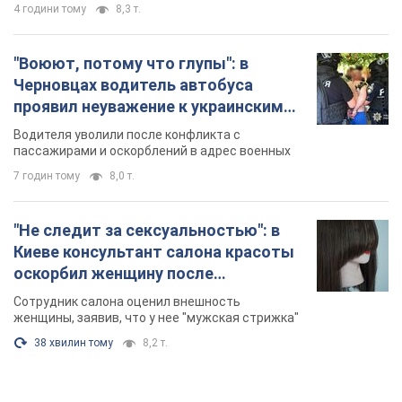
4 години тому
8,3 т.
"Воюют, потому что глупы": в
Черновцах водитель автобуса
проявил неуважение к украинским
военным и поплатился за это.
Водителя уволили после конфликта с
Видео
пассажирами и оскорблений в адрес военных
7 годин тому
8,0 т.
"Не следит за сексуальностью": в
Киеве консультант салона красоты
оскорбил женщину после
химиотерапии, разгорелся скандал.
Сотрудник салона оценил внешность
Фото
женщины, заявив, что у нее "мужская стрижка"
38 хвилин тому
8,2 т.