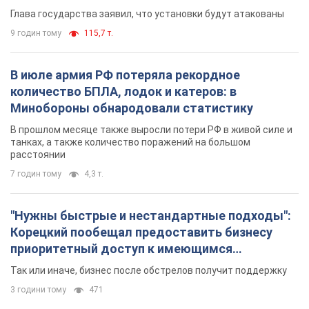
Глава государства заявил, что установки будут атакованы
9 годин тому
115,7 т.
В июле армия РФ потеряла рекордное
количество БПЛА, лодок и катеров: в
Минобороны обнародовали статистику
В прошлом месяце также выросли потери РФ в живой силе и
танках, а также количество поражений на большом
расстоянии
7 годин тому
4,3 т.
"Нужны быстрые и нестандартные подходы":
Корецкий пообещал предоставить бизнесу
приоритетный доступ к имеющимся
складским помещениям
Так или иначе, бизнес после обстрелов получит поддержку
3 години тому
471