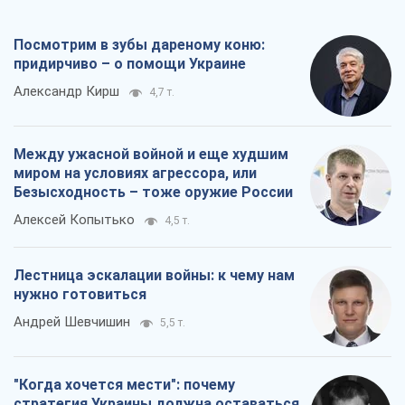
Посмотрим в зубы дареному коню:
придирчиво – о помощи Украине
Александр Кирш
4,7 т.
Между ужасной войной и еще худшим
миром на условиях агрессора, или
Безысходность – тоже оружие России
Алексей Копытько
4,5 т.
Лестница эскалации войны: к чему нам
нужно готовиться
Андрей Шевчишин
5,5 т.
"Когда хочется мести": почему
стратегия Украины должна оставаться