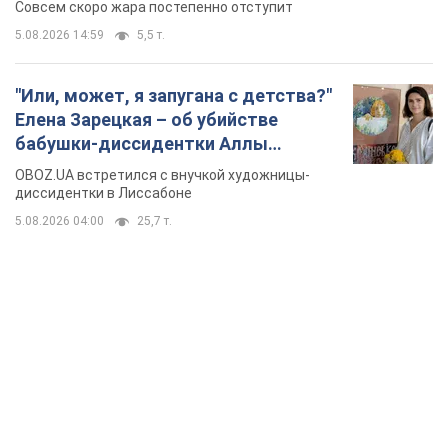
Совсем скоро жара постепенно отступит
5.08.2026 14:59
5,5 т.
"Или, может, я запугана с детства?"
Елена Зарецкая – об убийстве
бабушки-диссидентки Аллы
Горской, критике сына Стуса и
OBOZ.UA встретился с внучкой художницы-
бегстве в Португалию с пятью
диссидентки в Лиссабоне
детьми
5.08.2026 04:00
25,7 т.