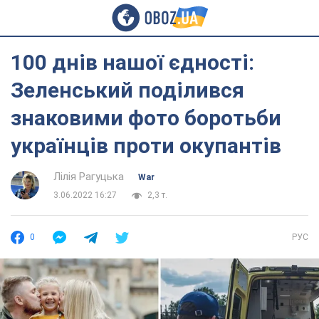
100 днів нашої єдності:
Зеленський поділився
знаковими фото боротьби
українців проти окупантів
Лілія Рагуцька
War
3.06.2022 16:27
2,3 т.
0
РУС