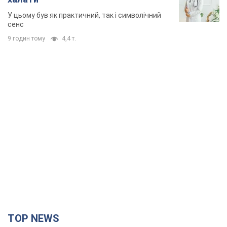
У цьому був як практичний, так і символічний
сенс
9 годин тому
4,4 т.
TOP NEWS