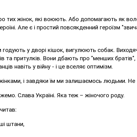
ро тих жінок, які воюють. Або допомагають як вол
 героїні. Але є і простий повсякденний героїзм "зви
 годують у дворі кішок, вигулюють собак. Виходяч
тів та притулків. Вони дбають про "менших братів"
ців навіть у війну - і це вселяє оптимізм.
жінками, і завдяки їм ми залишаємось людьми. Не 
жемо. Слава Україні. Яка теж – жіночого роду.
читав:
ші штани,