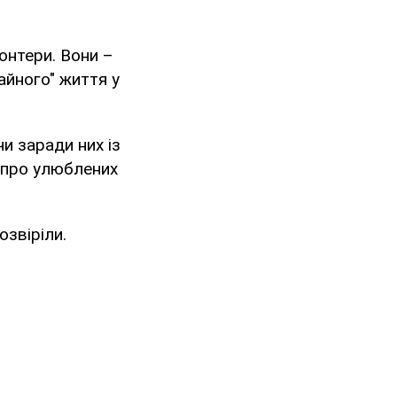
онтери. Вони –
чайного" життя у
и заради них із
, про улюблених
озвіріли.