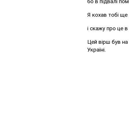
бо в підвалі пом
Я кохав тобі ще
і скажу про це 
Цей вірш був на 
Україні.