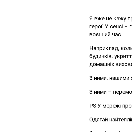
Я вже не кажу п
герої. У сенсі –
воєнний час.
Наприклад, коли
будинків, укрит
домашніх вихован
З ними, нашими 
З ними – перемо
PS У мережі про
Одягай найтеплі