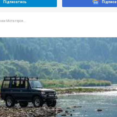
Підписатись
Підписа
нки Міста-героя...