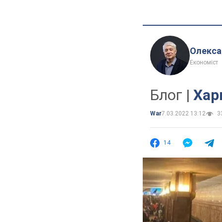
Олекса
Економіст
Блог |
Хар
War
7.03.2022 13:12
33
14