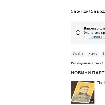
За жінок! За кох
Важливо:
дум
блогів, але п
за
посиланням
Україна
Харків
В
Редакційна політика