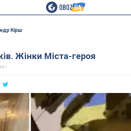
ндр Кірш
ків. Жінки Міста-героя
,0 т.