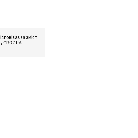
ідповідає за зміст
ку OBOZ.UA –