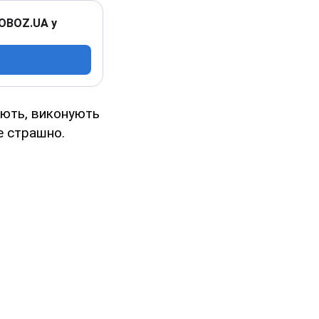
 OBOZ.UA у
тують, виконують
е страшно.