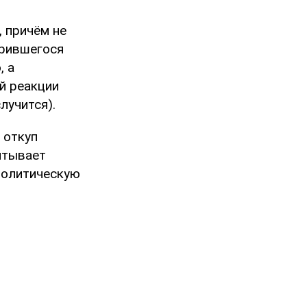
, причём не
дрившегося
, а
й реакции
лучится).
 откуп
читывает
 политическую