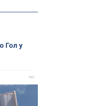
о Гол у
РУС