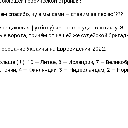
воюющей героической страны!!!
сем спасибо, ну а мы сами — ставим за песню"???
ращаюсь к футболу) не просто удар в штангу. Эт
ые ворота, причём от нашей же судейской бригад
лосование Украины на Евровидении-2022.
ольше (!!!), 10 — Литве, 8 — Исландии, 7 — Великоб
тонии, 4 — Финляндии, 3 — Нидерландам, 2 — Норв