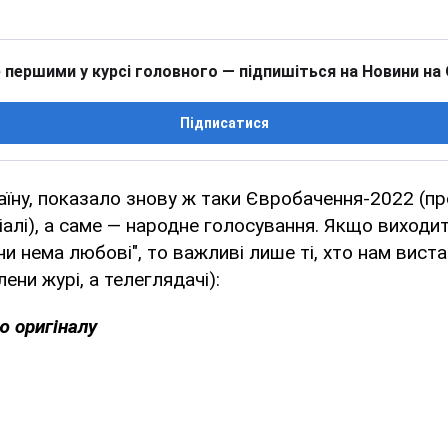
 першими у курсі головного — підпишіться на Новини на
Підписатися
їну, показало знову ж таки Євробачення-2022 (про
алі), а саме — народне голосування. Якщо виходи
и нема любові", то важливі лише ті, хто нам виста
лени журі, а телеглядачі):
ю оригіналу