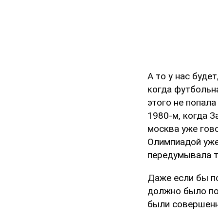
А то у нас будет
когда футбольна
этого не попала
1980-м, когда З
москва уже гово
Олимпиадой уже
передумывала т
Даже если бы п
должно было пос
были совершенн