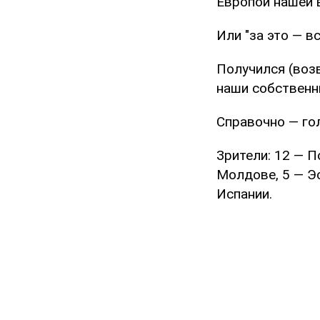
Европой нашей 
Или "за это — в
Получился (возв
наши собственн
Справочно — го
Зрители: 12 — П
Молдове, 5 — Эс
Испании.