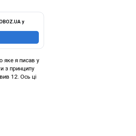
 OBOZ.UA у
 яке я писав у
ти з принципу
вив 12. Ось ці