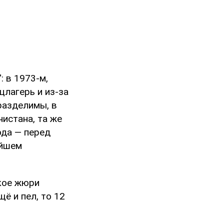
: в 1973-м,
цлагерь и из-за
еразделимы, в
нистана, та же
ода — перед
ейшем
ское жюри
ё и пел, то 12