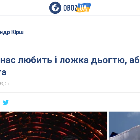
ндр Кірш
 нас любить і ложка дьогтю, аб
та
39,9 т.