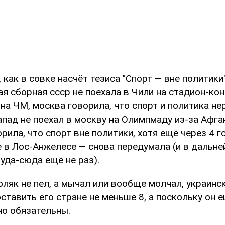
, как в совке насчёт тезиса "Спорт — вне политики"
я сборная ссср не поехала в Чили на стадион-кон
 на ЧМ, москва говорила, что спорт и политика н
апад не поехал в москву на Олимпмаду из-за Афга
рила, что спорт вне политики, хотя ещё через 4 г
 в Лос-Анжелесе — снова передумала (и в дальн
уда-сюда ещё не раз).
оляк не пел, а мычал или вообще молчал, украин
тавить его стране не меньше 8, а поскольку он ещ
о обязательны.