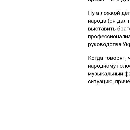
Ну а ложкой дёг
народа (он дал 
выставить братс
профессионализ
руководства Укр
Когда говорят, 
народному голос
музыкальный фа
ситуацию, причё