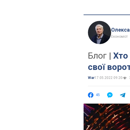
Олекса
Економіст
Блог |
Хто
свої воро
War
17.05.2022 09:20
45