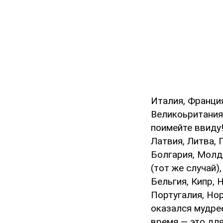
Италия, Франция
Великоьритания 
поимейте ввиду!
Латвия, Литва,
Болгария, Молдо
(тот же случай),
Бельгия, Кипр, 
Португалия, Нор
оказался мудре
время — это для