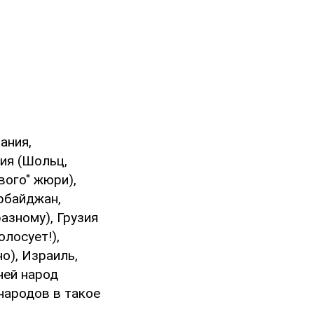
ания,
ния (Шольц,
вого" жюри),
рбайджан,
азному), Грузия
олосует!),
о), Израиль,
чей народ
народов в такое