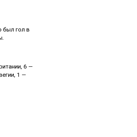
о был гол в
ы.
ритании, 6 —
егии, 1 —