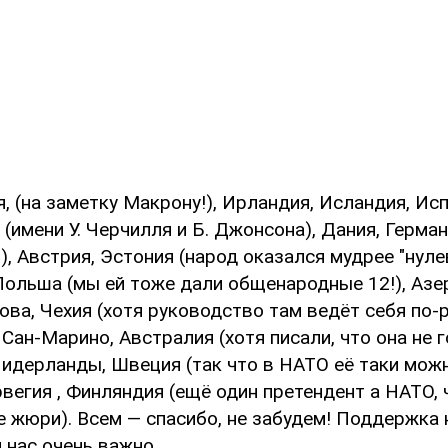
, (на заметку Макрону!), Ирландия, Исландия, Исп
(имени У. Черчилля и Б. Джонсона), Дания, Герма
), Австрия, Эстония (народ оказался мудрее "нуле
 Польша (мы ей тоже дали общенародные 12!), Азе
ва, Чехия (хотя руководство там ведёт себя по-р
 Сан-Марино, Австралия (хотя писали, что она не г
Нидерланды, Швеция (так что в НАТО её таки можн
вегия , Финляндия (ещё один претендент а НАТО, 
е жюри). Всем — спасибо, не забудем! Поддержка 
 нас очень важно.