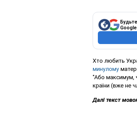
Будьте
Google
Хто любить Укра
минулому
матері
"Або максимум, ч
країни (вже не ч
Далі текст мово