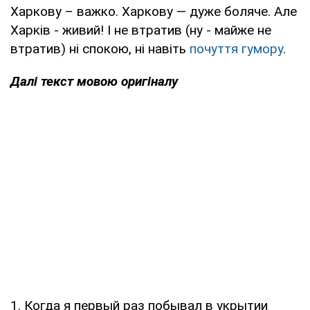
Харкову – важко. Харкову — дуже боляче. Але
Харків - живий! І не втратив (ну - майже не
втратив) ні спокою, ні навіть
почуття гумору
.
Далі текст мовою оригіналу
1. Когда я первый раз побывал в укрытии