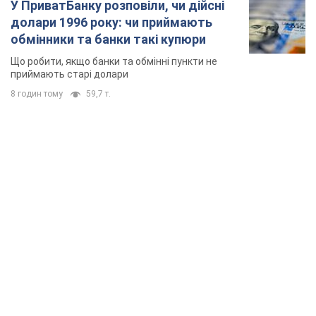
Армія Росії здійснила масовану атаку на Одесу:
горіла історична частина міста, є постраждалі.
Фото та відео
Для терору ворог застосував ракети та дрони
годину тому
27,2 т.
Нардепи взяли гроші з бюджету на оренду
елітних квартир у Києві: хто з парламентарів
просив кошти та де поселився
Як працює особлива соціальна гарантія та хто нею