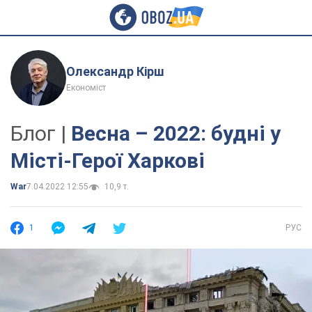
Олександр Кірш
Економіст
Блог |
Весна – 2022: будні у
Місті-Герої Харкові
War
7.04.2022 12:55
10,9 т.
1
РУС