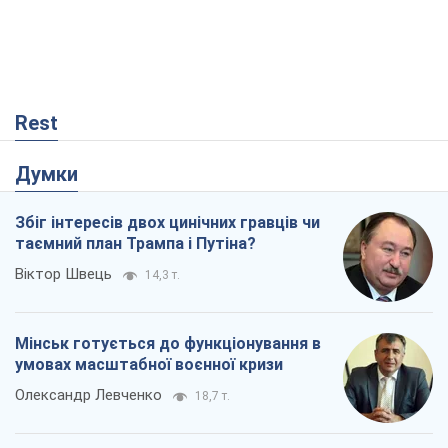
Коли закінчиться війна?
Юрій Хрістензен
11,3 т.
Україна вступила в надзвичайний
економічний стан. Чи є світло вкінці
тунелю?