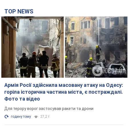
користується
4 години тому
48,9 т.
Російська армія обстріляла дві сусідні
багатоповерхівки в Харкові: двоє загиблих,
більше 20 постраждалих
Ворог навмисно обстрілює житлові будинки
21 хвилину тому
2,7 т.