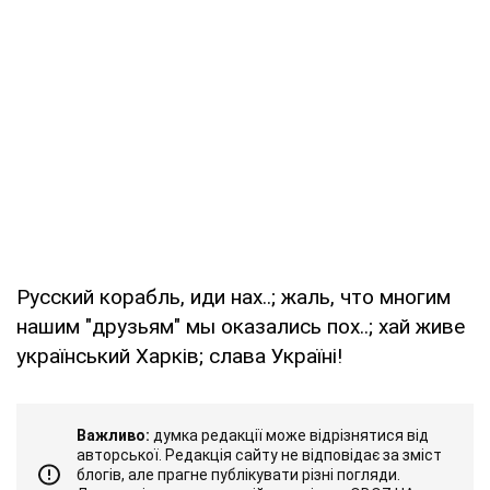
Русский корабль, иди нах..; жаль, что многим
нашим "друзьям" мы оказались пох..; хай живе
український Харків; слава Україні!
Важливо:
думка редакції може відрізнятися від
авторської. Редакція сайту не відповідає за зміст
блогів, але прагне публікувати різні погляди.