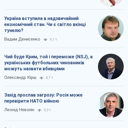
Про компанію
Команда
Правова інформація
Політика конфіденційності
Реклама на сайті
Документи
Редакційна політика
Журналісти OBOZ.UA на місці
подій
OBOZ.UA
Політика
Світ
Розслідування
Блоги
Суспільство
Регіони України
Київ
Харків
Запоріжжя
Дніпро