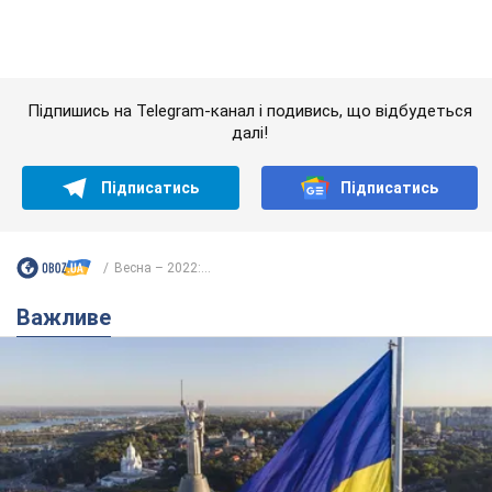
чому її боялася Російська імперія: про це не
розповідають у школі
Державним символом є тільки перший куплет та приспів пісні
годину тому
3,0 т.
Олександру Пономарьову – 53: що
відомо про трьох дітей секс-
символа 90-х та який вигляд вони
мають
За розвитком кар'єри артист не забував про
особисте щастя
6 годин тому
6,8 т.
У ПриватБанку розповіли, чи дійсні
долари 1996 року: чи приймають
обмінники та банки такі купюри
Що робити, якщо банки та обмінні пункти не
приймають старі долари