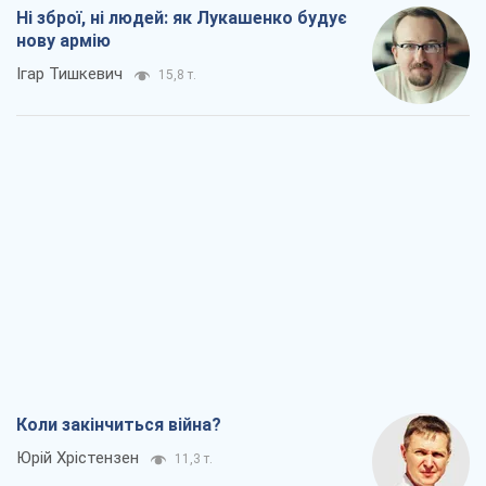
Вадим Денисенко
9,1 т.
Чий буде Крим, той і переможе (NSJ), а
українських футбольних чиновників
можуть назвати вбивцями
Олександр Кірш
8,7 т.
Захід проспав загрозу: Росія може
перевірити НАТО війною
Леонід Невзлін
9,3 т.
Всі думки