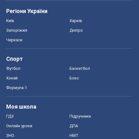
Акції
Сервіс
Food Oboz
Рецепти
Напої
Дієти
Економіка
Ринки та компанії
Макроекономіка
MedOboz
Новини медицини
MAMACLUB
Шоу
Афіша
Плітки