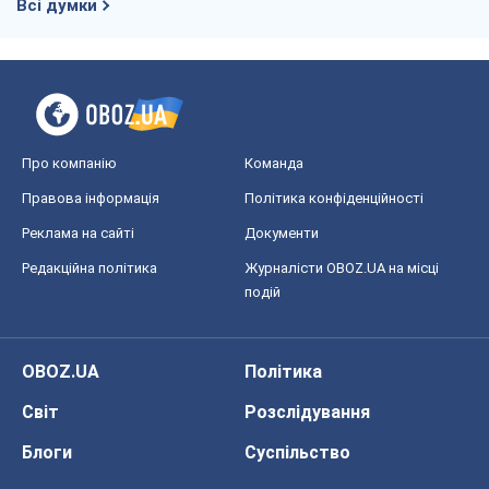
Черкаси
Спорт
Футбол
Баскетбол
Хокей
Бокс
Формула-1
Моя школа
ГДЗ
Підручники
Онлайн уроки
ДПА
ЗНО
НМТ
СНД посібники
Авто
Тест Драйв
Електромобілі