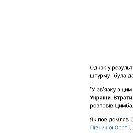
Однак у результ
штурму і була д
"У зв'язку з ци
України
. Втрати
розповів Цимба
Як повідомляв O
Північної Осетії,