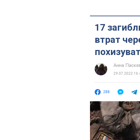
17 загибл
втрат чер
похизува
Анна Паске
29.07.2022 16:
288