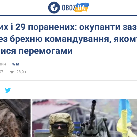
их і 29 поранених: окупанти за
ез брехню командування, яком
тися перемогами
вич
War
47
28,0 т.