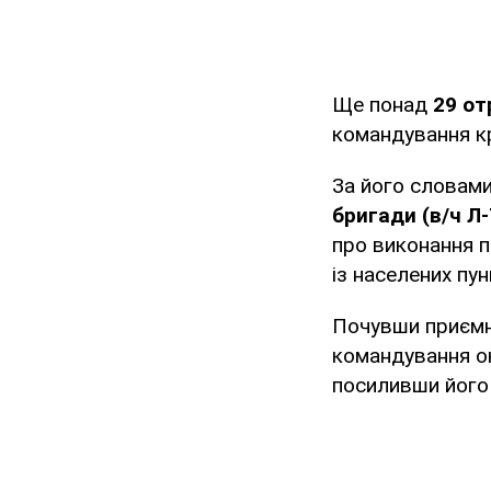
Ще понад
29 от
командування к
За його словами
бригади (в/ч Л
про виконання п
із населених пун
Почувши приємні
командування оку
посиливши йог