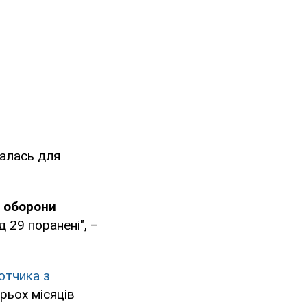
валась для
 оборони
 29 поранені", –
отчика з
рьох місяців