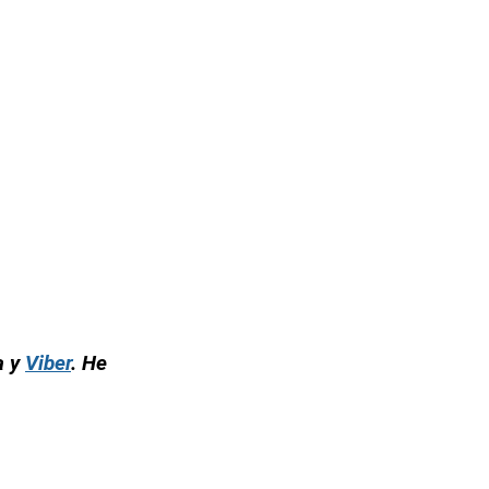
а у
Viber
. Не