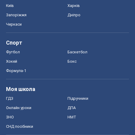
Київ
Харків
Запоріжжя
Дніпро
Черкаси
Спорт
Футбол
Баскетбол
Хокей
Бокс
Формула-1
Моя школа
ГДЗ
Підручники
Онлайн уроки
ДПА
ЗНО
НМТ
СНД посібники