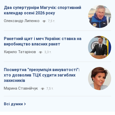
Два супертурніри Магучіх: спортивний
календар осені 2026 року
Олександр Липенко
7,5 т.
Ракетний щит і меч України: ставка на
виробництво власних ракет
Кирило Татарінов
3,3 т.
Посмертна "презумпція винуватості":
хто дозволив ТЦК судити загиблих
захисників
Марина Ставнійчук
7,5 т.
Всі думки