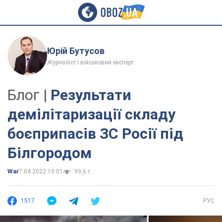
Юрій Бутусов
Журналіст і військовий експерт
Блог |
Результати
демілітаризації складу
боєприпасів ЗС Росії під
Білгородом
War
7.04.2022 19:01
99,6 т.
1517
РУС