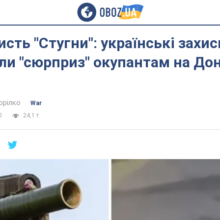
ристь "Стугни": українські захи
и "сюрприз" окупантам на Дон
орілко
War
0
24,1 т.