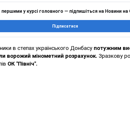
 першими у курсі головного — підпишіться на Новини на
Підписатися
сники в степах українського Донбасу
потужним вис
ли ворожий мінометний розрахунок.
Зразкову ро
лів
ОК "Північ".