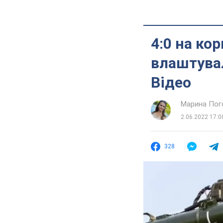
4:0 на ко
влаштувал
Відео
Марина Пог
2.06.2022 17:0
328