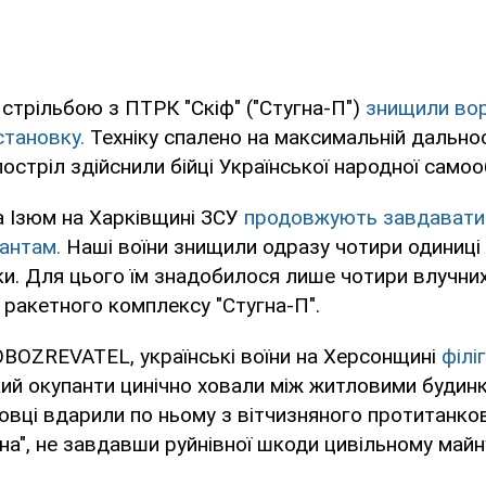
стрільбою з ПТРК "Скіф" ("Стугна-П")
знищили вор
становку.
Техніку спалено на максимальній дальнос
постріл здійснили бійці Української народної само
а Ізюм на Харківщині ЗСУ
продовжують завдавати
антам.
Наші воїни знищили одразу чотири одиниці
іки. Для цього їм знадобилося лише чотири влучних
ракетного комплексу "Стугна-П".
OBOZREVATEL, українські воїни на Херсонщині
філі
кий окупанти цинічно ховали між житловими будинк
вці вдарили по ньому з вітчизняного протитанко
на", не завдавши руйнівної шкоди цивільному майн