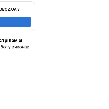
 OBOZ.UA у
трілом зі
боту виконав