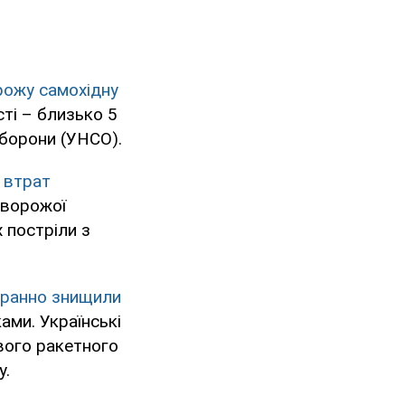
ожу самохідну
ті – близько 5
оборони (УНСО).
 втрат
 ворожої
 постріли з
гранно знищили
ами. Українські
вого ракетного
у.