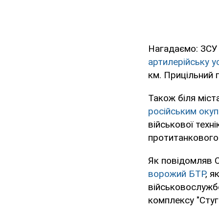
Нагадаємо: ЗСУ 
артилерійську у
км. Прицільний 
Також біля міст
російським окуп
військової техн
протитанкового 
Як повідомляв 
ворожий БТР
, я
військовослужбо
комплексу "Стуг