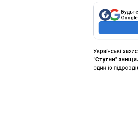
Будьте
Google
Українські захи
"Стугни" знищи
один із підрозді