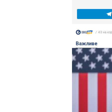
4:0 на кор
Важливе