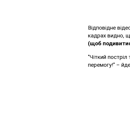
Відповідне віде
кадрах видно, що
(щоб подивитис
"Чіткий постріл 
перемогу!" – йде