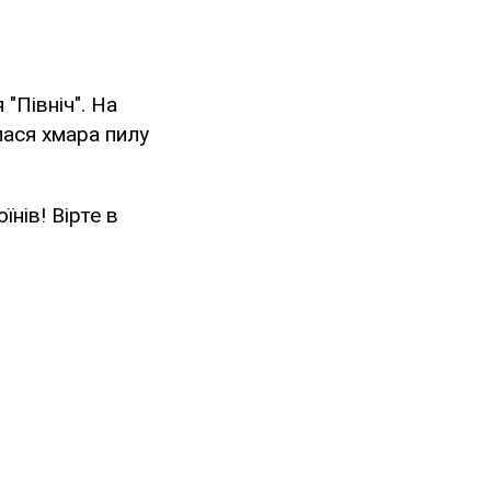
"Північ". На
алася хмара пилу
їнів! Вірте в