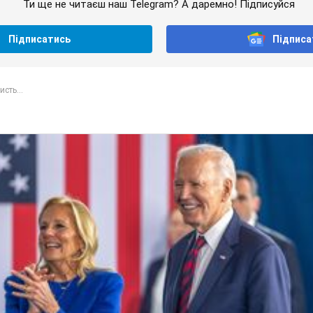
Ти ще не читаєш наш Telegram? А даремно! Підписуйся
Підписатись
Підписа
исть...