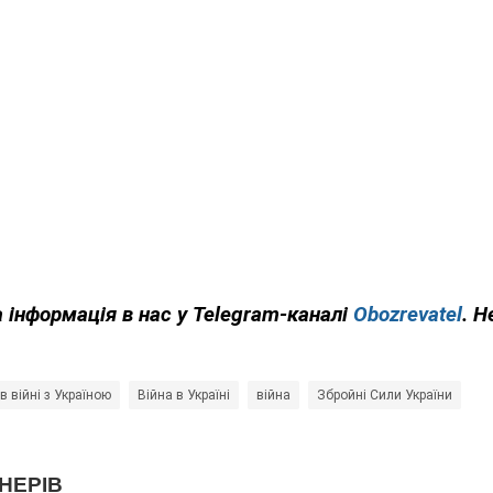
 інформація в нас у Telegram-каналі
Obozrevatel
. Н
 в війні з Україною
Війна в Україні
війна
Збройні Сили України