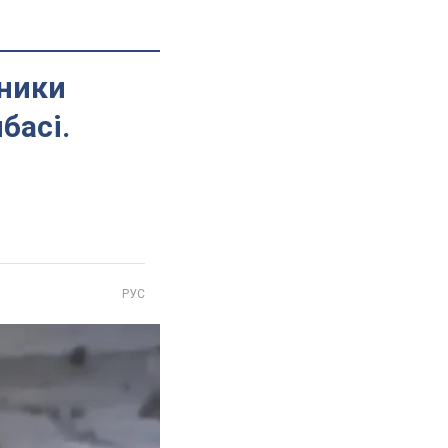
сники
басі.
РУС