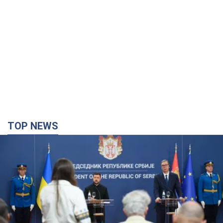
"Ми вдячні, але цього замало": Зеленський
закликав посилити санкції проти Росії
Президент подякував європейським партнерам за фінансову
підтримку
4 години тому
61,1 т.
Україна придбала у Туреччини 70 балістичних
ракет і багато іншого озброєння: у Держдепі
США оприлюднили список
Держдеп вже поставив до відома американський Конгрес
2 години тому
3,5 т.