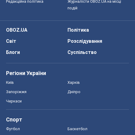
Спорт
Футбол
Баскетбол
Хокей
Бокс
Формула-1
Моя школа
ГДЗ
Підручники
Онлайн уроки
ДПА
ЗНО
НМТ
СНД посібники
Авто
Тест Драйв
Електромобілі