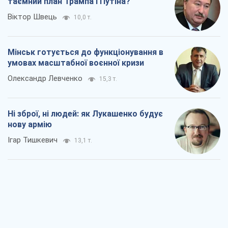
Коли закінчиться війна?
Юрій Хрістензен
7,5 т.
Україна вступила в надзвичайний
економічний стан. Чи є світло вкінці
тунелю?