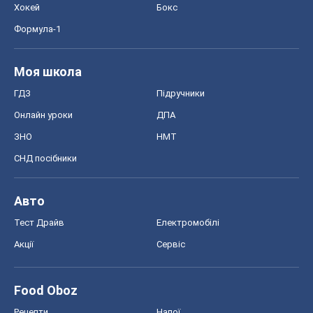
Акції
Сервіс
Food Oboz
Рецепти
Напої
Дієти
Економіка
Ринки та компанії
Макроекономіка
MedOboz
Новини медицини
MAMACLUB
Шоу
Афіша
Плітки