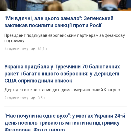
"Нас почули на одне вухо": у містах України 24-й
день поспіль тривають мітинги на підтримку
Федорова. Фото і відео
Антиурядові виступи з вимогою повернути Федорова досі
тривають
годину тому
1,6 т.