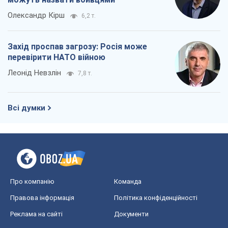
Про компанію
Команда
Правова інформація
Політика конфіденційності
Реклама на сайті
Документи
Редакційна політика
Журналісти OBOZ.UA на місці
подій
OBOZ.UA
Політика
Світ
Розслідування
Блоги
Суспільство
Регіони України
Київ
Харків
Запоріжжя
Дніпро
Черкаси