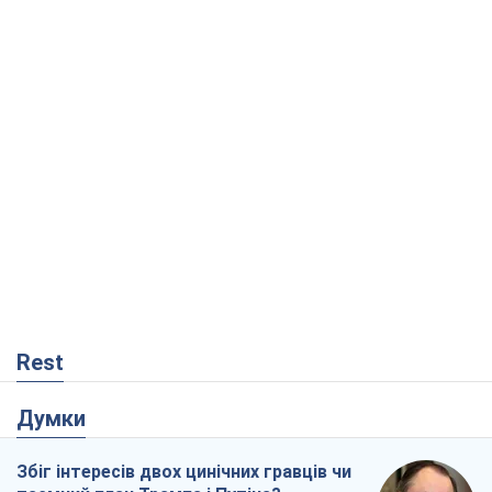
Думки
Збіг інтересів двох цинічних гравців чи
таємний план Трампа і Путіна?
Віктор Швець
10,0 т.
Мінськ готується до функціонування в
умовах масштабної воєнної кризи
Олександр Левченко
15,3 т.
Ні зброї, ні людей: як Лукашенко будує
нову армію
Ігар Тишкевич
13,1 т.