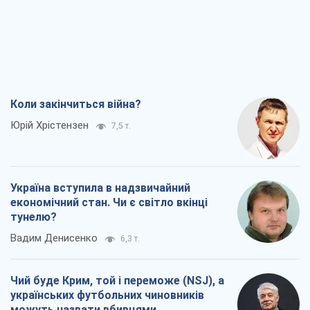
Вадим Денисенко
6,3 т.
Чий буде Крим, той і переможе (NSJ), а
українських футбольних чиновників
можуть назвати вбивцями
Олександр Кірш
6,2 т.
Захід проспав загрозу: Росія може
перевірити НАТО війною
Леонід Невзлін
7,8 т.
Всі думки