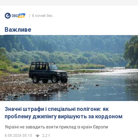
Значні штрафи і спеціальні полігони: як
проблему джипінгу вирішують за кордоном
Україні не завадить взяти приклад із країн Європи
8.08.2026 05:10
2,2 т.
На Прикарпатті після аномальної
спеки пройшла потужна злива:
дороги перетворились на річки.
Відео
Негода накрила Івано-Франківщину та
курортний Буковель
8.08.2026 09:27
28,8 т.
Жінці нарахували 729 тис. грн боргу
за газ через покази зіпсованого
лічильника: суддя ухвалив
неочікуване рішення
Чи треба платити борг через донарахування