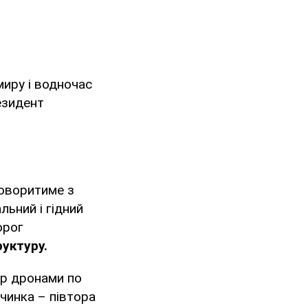
миру і водночас
езидент
говоритиме з
ьний і гідний
орог
уктуру.
ар дронами по
чинка – півтора