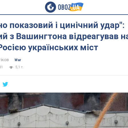
о показовий і цинічний удар":
й з Вашингтона відреагував н
Росією українських міст
тіков
War
31
5,1 т.