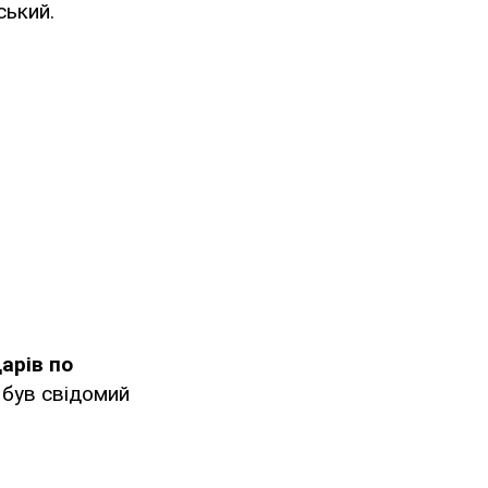
ський.
арів по
 був свідомий