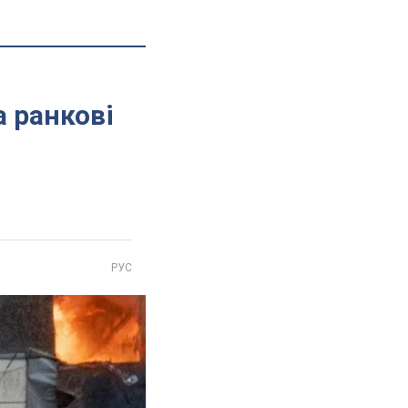
а ранкові
РУС