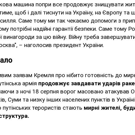
ькова машина попри все продовжує знищувати жит
име, щоб і далі тиснути на Україну, на Європу та
силля. Саме тому ми так чекаємо допомоги з при
му потрібні надійні гарантії безпеки. Саме тому Ро
 винагороди за цю війну. Війну треба завершувати.
сква", – наголосив президент України.
ало
ивим заявам Кремля про нібито готовність до мир
утінська армія
продовжує завдавати ударів рак
аючи з ночі 18 серпня ворог масовано атакував О
в, Суми та низку інших населених пунктів в Україні.
 путінських терористів стають
мирні жителі, буд
структура.