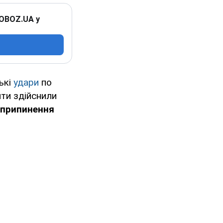
 OBOZ.UA у
ькі
удари
по
нти здійснили
о припинення