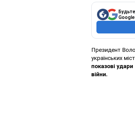
Будьте
Google
Президент Воло
українських міс
показові удари
війни.