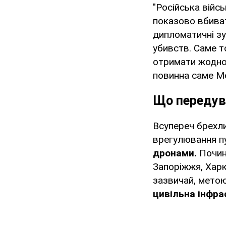
"Російська війс
показово вбиват
дипломатичні зу
убивств. Саме то
отримати жодної
повинна саме Мо
Що передув
Всупереч брехл
врегулювання п
дронами.
Почин
Запоріжжя, Харкі
зазвичай, метою
цивільна інфра