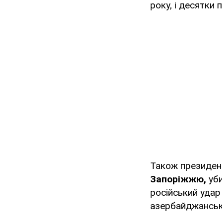
року, і десятки 
Також президент
Запоріжжю,
уби
російський удар
азербайджанські