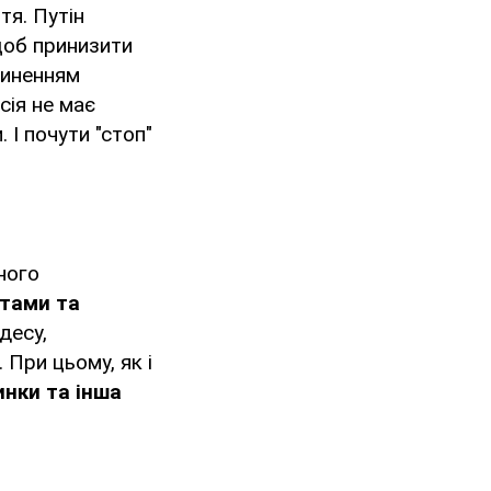
тя. Путін
 щоб принизити
пиненням
сія не має
 І почути "стоп"
ного
етами та
десу,
 При цьому, як і
инки та інша