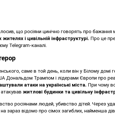
лосив, що росіяни цинічно говорять про бажання 
 жителях і цивільній інфраструктурі.
Про це пр
єму Telegram-каналі.
терор
нського, саме в той день, коли він у Білому домі 
А Дональдом Трампом і лідерами Європи про реал
аштували атаки на українські міста.
При чому в
 атакував
житлові будинки та цивільну інфрастр
вство росіянами людей, убивство дітей. Через уд
на зараз відомо про сімох загиблих, найменша дів