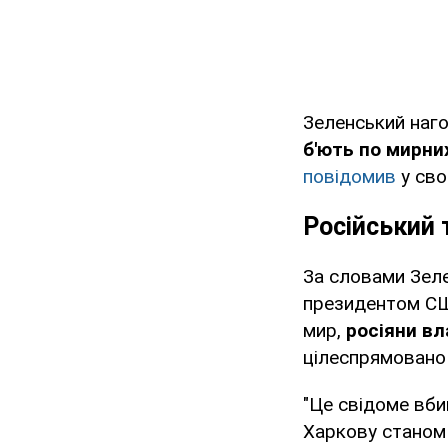
Зеленський наго
б'ють по мирних
повідомив
у сво
Російський 
За словами Зеле
президентом СШ
мир,
росіяни вл
цілеспрямовано
"Це свідоме вби
Харкову станом 