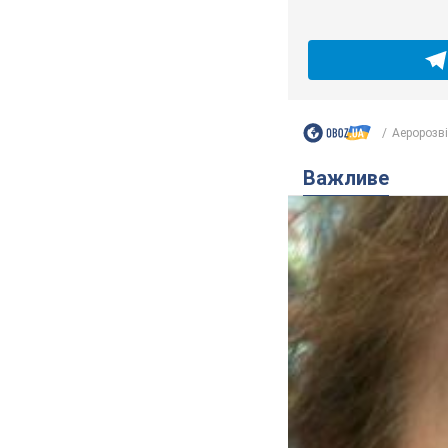
Аеророзві
Важливе