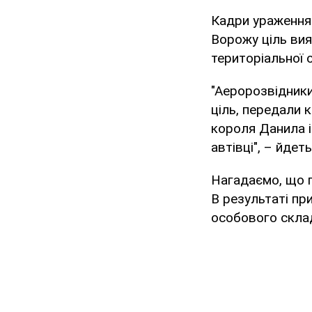
Кадри ураження 
Ворожу ціль ви
територіальної 
"Аеророзвідники
ціль, передали 
короля Данила 
автівці", – йдет
Нагадаємо, що п
В результаті пр
особового скла