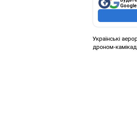
Google
Українські аеро
дроном-камікад