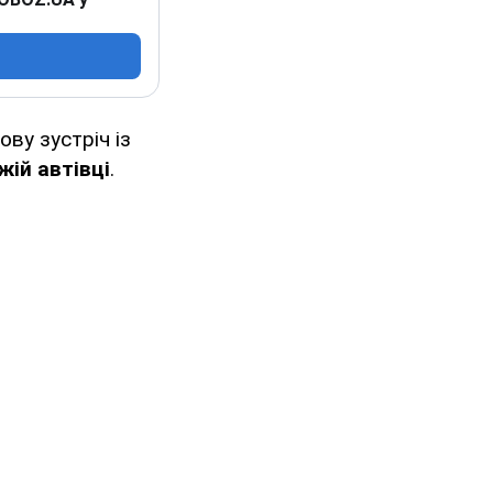
ву зустріч із
жій автівці
.