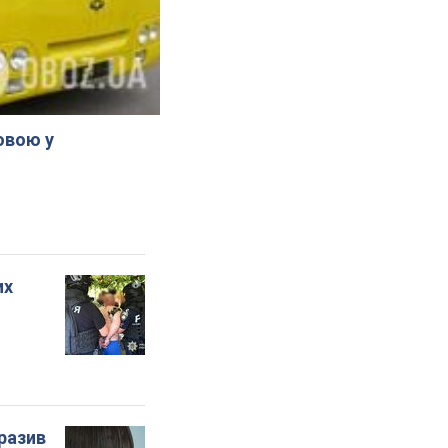
овою у
их
бразив