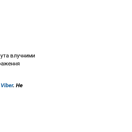
мута влучними
ураження
у
Viber
. Не