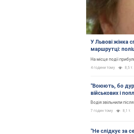
У Львові жінка 
маршрутці: полі
На місце події прибу
4 години тому
8,5 т.
"Воюють, бо дурн
військових і поп
Водія звільнили післ
7 годин тому
8,1 т.
"Не слідкує за с