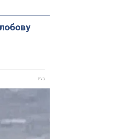
лобову
РУС