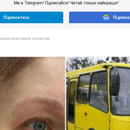
Ми в Telegram! Підписуйся! Читай тільки найкраще!
Підписатись
Підписа
дники влаштували окупантам...