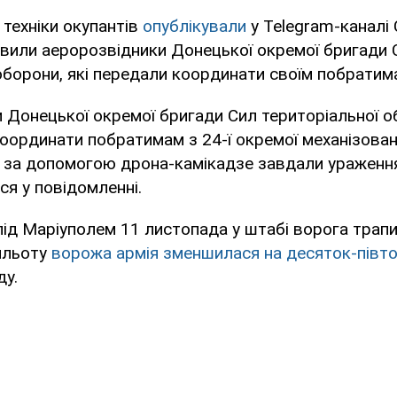
техніки окупантів
опублікували
у Telegram-каналі
явили аеророзвідники Донецької окремої бригади 
оборони, які передали координати своїм побратим
 Донецької окремої бригади Сил територіальної 
координати побратимам з 24-ї окремої механізован
і за допомогою дрона-камікадзе завдали ураженн
ься у повідомленні.
ід Маріуполем 11 листопада у штабі ворога трапи
ильоту
ворожа армія зменшилася на десяток-півто
ду.