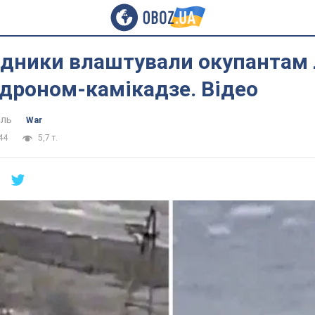
ідники влаштували окупантам 
з дроном-камікадзе. Відео
ель
War
44
5,7 т.