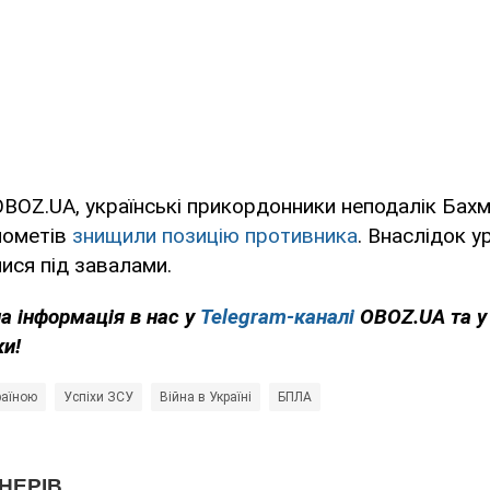
BOZ.UA, українські прикордонники неподалік Бах
нометів
знищили позицію противника
. Внаслідок 
ися під завалами.
на інформація в нас у
Telegram-каналі
OBOZ.UA та 
ки!
країною
Успіхи ЗСУ
Війна в Україні
БПЛА