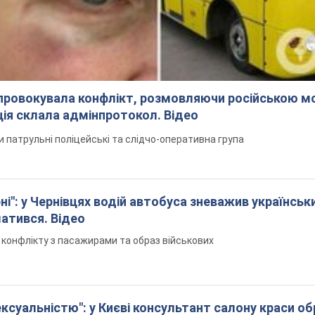
спровокувала конфлікт, розмовляючи російською м
ція склала адмінпротокол. Відео
ли патрульні поліцейські та слідчо-оперативна група
і": у Чернівцях водій автобуса зневажив українськ
латився. Відео
я конфлікту з пасажирами та образ військових
ексуальністю": у Києві консультант салону краси о