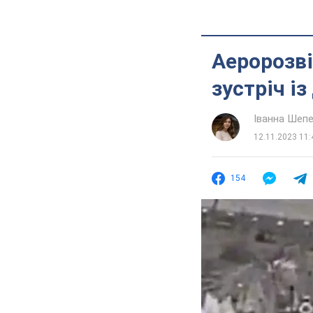
Аеророзв
зустріч і
Іванна Шеп
12.11.2023 11:
154