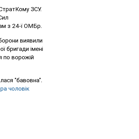
 СтратКому ЗСУ.
Сил
ам з 24-ї ОМБр.
оборони виявили
ої бригади імені
я по ворожій
лася "бавовна".
ра чоловік