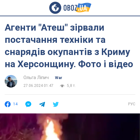
Агенти "Атеш" зірвали
постачання техніки та
снарядів окупантів з Криму
на Херсонщину. Фото і відео
Ольга Ліпич
War
27.06.2024 01:47
5,8 т.
14
РУС