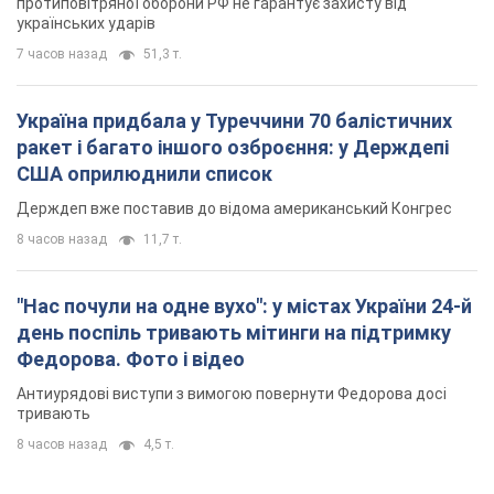
протиповітряної оборони РФ не гарантує захисту від
українських ударів
7 часов назад
51,3 т.
Україна придбала у Туреччини 70 балістичних
ракет і багато іншого озброєння: у Держдепі
США оприлюднили список
Держдеп вже поставив до відома американський Конгрес
8 часов назад
11,7 т.
"Нас почули на одне вухо": у містах України 24-й
день поспіль тривають мітинги на підтримку
Федорова. Фото і відео
Антиурядові виступи з вимогою повернути Федорова досі
тривають
8 часов назад
4,5 т.