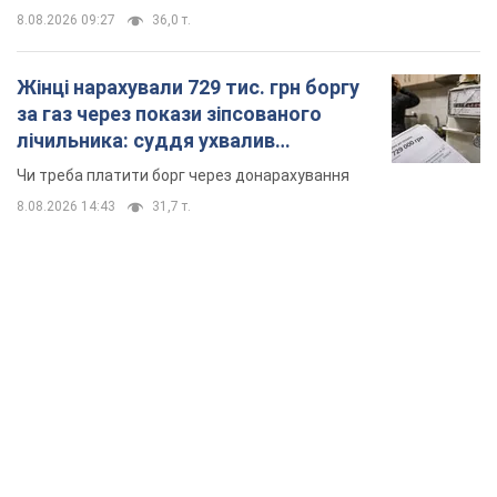
8.08.2026 09:27
36,0 т.
Жінці нарахували 729 тис. грн боргу
за газ через покази зіпсованого
лічильника: суддя ухвалив
неочікуване рішення
Чи треба платити борг через донарахування
8.08.2026 14:43
31,7 т.