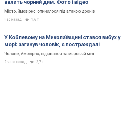
валить чорний дим. Фото і відео
Місто, ймовірно, опинилося під атакою дронів
час назад
1,6 т.
У Коблевому на Миколаївщині стався вибух у
морі: загинув чоловік, є постраждалі
Чоловік, ймовірно, підірвався на морській міні
2 часа назад
2,7 т.