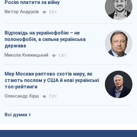
Росію платити за війну
Віктор Андрусів
2,5 т.
Відповідь на українофобію – не
полонофобія, а сильна українська
держава
Микола Княжицький
1,8 т.
Мер Москви раптово схотів миру, як
стають послом у США й нові українські
топ-рейтинги
Олександр Кірш
7,3 т.
Всі думки