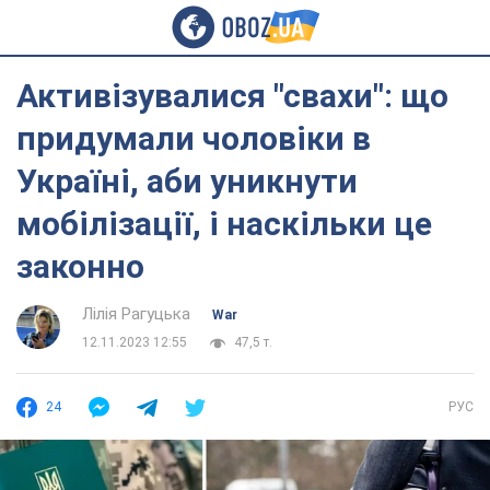
Активізувалися "свахи": що
придумали чоловіки в
Україні, аби уникнути
мобілізації, і наскільки це
законно
Лілія Рагуцька
War
12.11.2023 12:55
47,5 т.
24
РУС