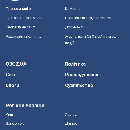
Регіони України
Київ
Харків
Запоріжжя
Дніпро
Черкаси
Спорт
Футбол
Баскетбол
Хокей
Бокс
Формула-1
Моя школа
ГДЗ
Підручники
Онлайн уроки
ДПА
ЗНО
НМТ