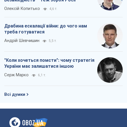
Про компанію
Команда
Правова інформація
Політика конфіденційності
Реклама на сайті
Документи
Редакційна політика
Журналісти OBOZ.UA на місці
подій
OBOZ.UA
Політика
Світ
Розслідування
Блоги
Суспільство