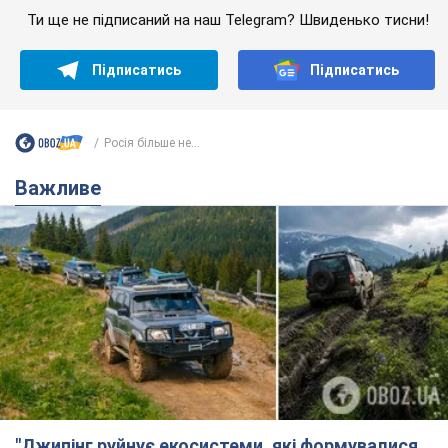
"Джипінг руйнує екосистеми, які формувалися
сотні років": у Greenpeace забили на сполох
У високогір'ї розташовані альпійські та субальпійські луки –
рідкісні природні комплекси, які формувалися протягом
сотень років
5 годин тому
462
Спека в Україні піде на спад, будуть
грози: синоптики дали прогноз, коли
чекати зміни погоди
Зовсім скоро спека поступово відступить
5.08.2026 14:59
5,6 т.