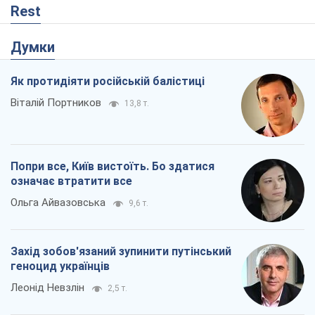
Захід зобов'язаний зупинити путінський
геноцид українців
Леонід Невзлін
2,5 т.
Заглянемо в зуби дарованому коневі:
прискіпливо – про допомогу Україні
Олександр Кірш
4,7 т.