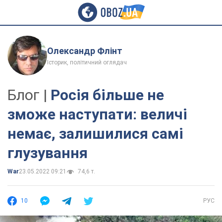
Олександр Флінт
Історик, політичний оглядач
Блог |
Росія більше не
зможе наступати: величі
немає, залишилися самі
глузування
War
23.05.2022 09:21
74,6 т.
10
РУС