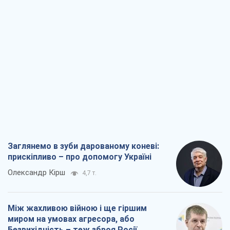
Між жахливою війною і ще гіршим
миром на умовах агресора, або
Безвихідність – теж зброя Росії
Олексій Копитько
4,6 т.
Драбина ескалації війни: до чого нам
треба готуватися
Андрій Шевчишин
5,5 т.
"Коли хочеться помсти": чому стратегія
України має залишатися іншою
Серж Марко
6,1 т.
Всі думки