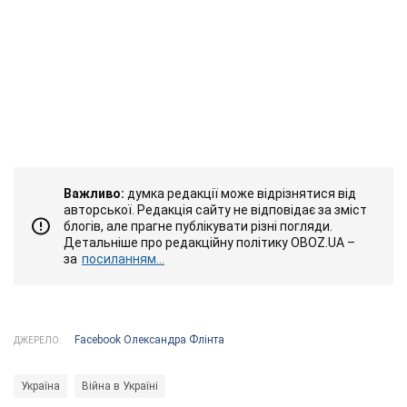
Важливо:
думка редакції може відрізнятися від
авторської. Редакція сайту не відповідає за зміст
блогів, але прагне публікувати різні погляди.
Детальніше про редакційну політику OBOZ.UA –
за
посиланням...
Facebook Олександра Флінта
ДЖЕРЕЛО:
Україна
Війна в Україні