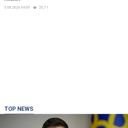
TOP NEWS
Україна буде знищувати пускові установки
російської балістики: Зеленський провів
засідання РНБО
Глава держави заявив, що установки будуть атаковані
10 годин тому
117,9 т.