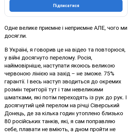
Підписатися
Одне велике приємне і неприємне АЛЕ, чого ми
досягли.
В Україні, я говорив це на відео та повторюся,
у війні досягнуто перелому. Росія,
найімовірніше, наступати якоюсь великою
червоною лінією на захід – не зможе. 75%
гарантії. І весь наступ зводиться до окремих
розмін території тут і там невеликими
шматками, які потім переходять із рук до рук. І
досягнутий цей перелом на річці Сіверський
Донець, де за кілька годин утоплено близько
80 російських танків, які, я сам поправляю
себе, плавати не вміють, а дном пройти не