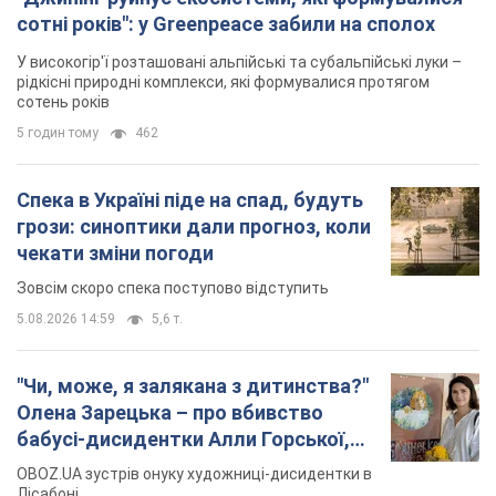
"Чи, може, я залякана з дитинства?"
Олена Зарецька – про вбивство
бабусі-дисидентки Алли Горської,
критику Дмитра Стуса та втечу в
OBOZ.UA зустрів онуку художниці-дисидентки в
Португалію з 5 дітьми
Лісабоні
5.08.2026 04:00
25,7 т.