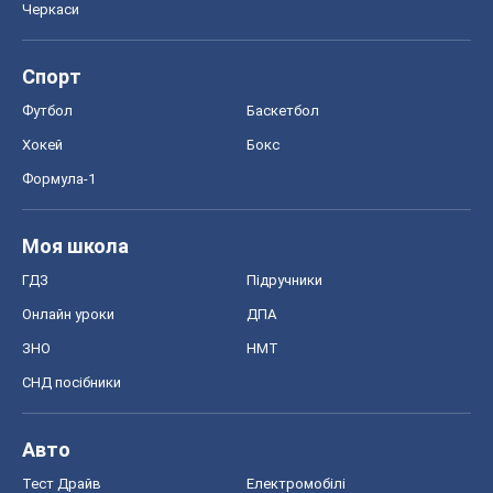
СНД посібники
Авто
Тест Драйв
Електромобілі
Акції
Сервіс
Food Oboz
Рецепти
Напої
Дієти
Економіка
Ринки та компанії
Макроекономіка
MedOboz
Новини медицини
MAMACLUB