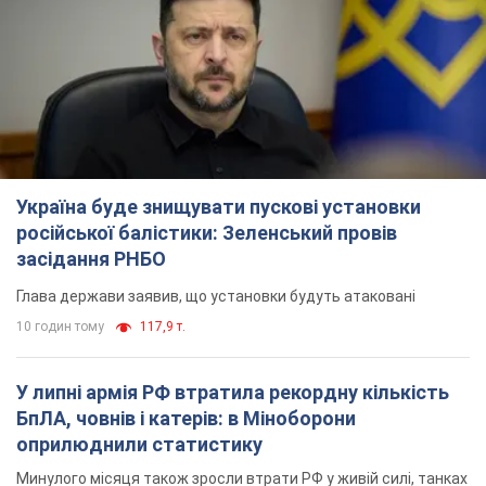
У липні армія РФ втратила рекордну кількість
БпЛА, човнів і катерів: в Міноборони
оприлюднили статистику
Минулого місяця також зросли втрати РФ у живій силі, танках
та кількість уражень на великій відстані
8 годин тому
4,3 т.
"Потрібні швидкі та нестандартні підходи":
Корецький пообіцяв надати бізнесу
пріоритетний доступ до наявних складських
приміщень
Так чи так, бізнес після обстрілів отримає підтримку
4 години тому
561