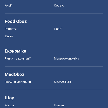
Шоу
Афіша
Плітки
Краса
Мода
Жіночий журнал