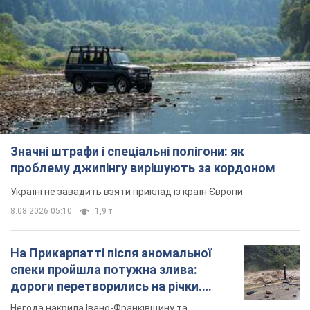
Значні штрафи і спеціальні полігони: як
проблему джипінгу вирішують за кордоном
Україні не завадить взяти приклад із країн Європи
8.08.2026 05:10
1,9 т.
На Прикарпатті після аномальної
спеки пройшла потужна злива:
дороги перетворились на річки.
Відео
Негода накрила Івано-Франківщину та
курортний Буковель
10 годин тому
21,2 т.
Жінці нарахували 729 тис. грн боргу
за газ через покази зіпсованого
лічильника: суддя ухвалив
неочікуване рішення
Чи треба платити борг через донарахування