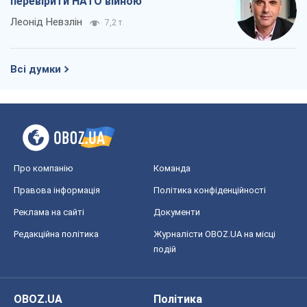
Про компанію
Команда
Правова інформація
Політика конфіденційності
Реклама на сайті
Документи
Редакційна політика
Журналісти OBOZ.UA на місці
подій
OBOZ.UA
Політика
Світ
Розслідування
Блоги
Суспільство
Регіони України
Київ
Харків
Запоріжжя
Дніпро