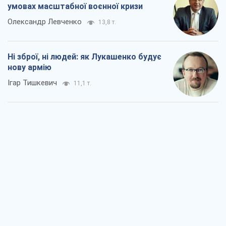
Коли закінчиться війна?
Юрій Хрістензен
5,6 т.
Україна вступила в надзвичайний
економічний стан. Чи є світло вкінці