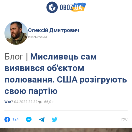
Олексій Дмитрович
Військовий
Блог |
Мисливець сам
виявився об'єктом
полювання. США розігрують
свою партію
War
7.04.2022 22:32
66,0 т.
124
РУС