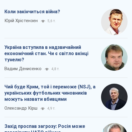
тунелю?
Вадим Денисенко
4,8 т.
Чий буде Крим, той і переможе (NSJ), а
українських футбольних чиновників
можуть назвати вбивцями
Олександр Кірш
4,9 т.
Захід проспав загрозу: Росія може
перевірити НАТО війною
Леонід Невзлін
7,2 т.
Всі думки