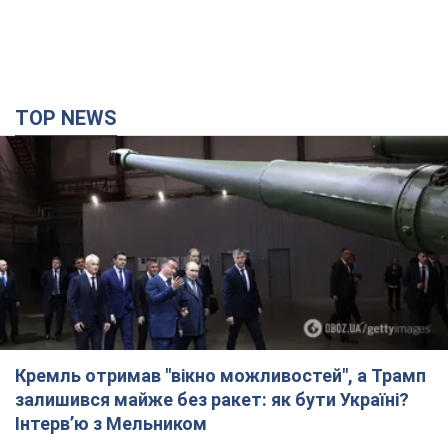
Кремль отримав "вікно можливостей", а Трамп
залишився майже без ракет: як бути Україні?
Інтерв’ю з Мельником
Думка, що в Росії закінчаться балістичні ракети, вкрай
небезпечна, наголосив експерт
7 годин тому
31,9 т.
Україна має домовленості на щомісячну
поставку ракет до Patriot від США: Зеленський
розкрив подробиці
Київ також веде активні переговори з європейськими