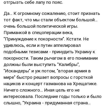
отгрызть себе лапу по пояс.
Да… К огромному сожалению, стоит признать
тот факт, что мы стали объектом большой…
очень большой политической игры.
Приманкой в спецоперации века,
"Принуждение к покорности". Кстати. Не
удивлюсь, если и путин аппелировал
подобными тезисами - принудить Украину к
покорности. Таким рычагом в его понимании
должны были выступить "Калибры",
"Искандеры" и уж потом, "вторая армия в
мире" быстро решает вопросы с горсткой
нациков и концерт газманова на Хрещатике.
Ничего сложного… Иная цель его не
интересовала. Последние годы только и было
слышно, "Украина - придуманная страна…