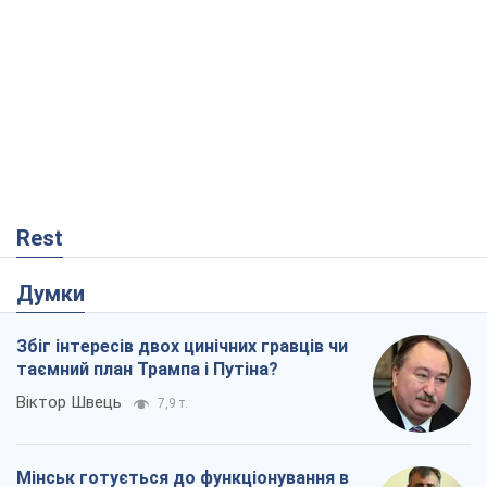
Rest
Думки
Збіг інтересів двох цинічних гравців чи
таємний план Трампа і Путіна?
Віктор Швець
7,9 т.
Мінськ готується до функціонування в
умовах масштабної воєнної кризи
Олександр Левченко
13,8 т.
Ні зброї, ні людей: як Лукашенко будує
нову армію
Ігар Тишкевич
11,1 т.