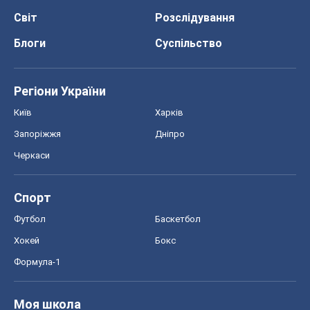
Черкаси
Спорт
Футбол
Баскетбол
Хокей
Бокс
Формула-1
Моя школа
ГДЗ
Підручники
Онлайн уроки
ДПА
ЗНО
НМТ
СНД посібники
Авто