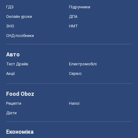
Тест Драйв
Електромобілі
Акції
Сервіс
Food Oboz
Рецепти
Напої
Дієти
Економіка
Ринки та компанії
Макроекономіка
MedOboz
Новини медицини
MAMACLUB
Шоу