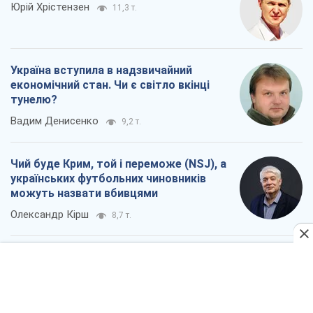
можуть назвати вбивцями
Олександр Кірш
8,7 т.
Захід проспав загрозу: Росія може
перевірити НАТО війною
Леонід Невзлін
9,3 т.
Всі думки
Про компанію
Команда
Правова інформація
Політика конфіденційності
Реклама на сайті
Документи