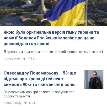
Олександру Пономарьову – 53: що
відомо про трьох дітей секс-
символа 90-х та який вигляд вони
мають
За розвитком кар'єри артист не забував про
особисте щастя
7 годин тому
6,9 т.
У ПриватБанку розповіли, чи дійсні
долари 1996 року: чи приймають
обмінники та банки такі купюри
Що робити, якщо банки та обмінні пункти не
приймають старі долари
8 годин тому
60,0 т.