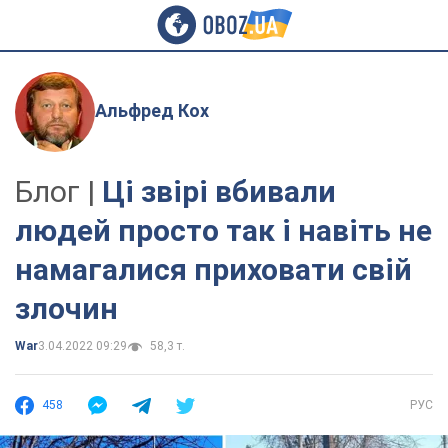
Альфред Кох
Блог |
Ці звірі вбивали
людей просто так і навіть не
намагалися приховати свій
злочин
War
3.04.2022 09:29
58,3 т.
458
РУС