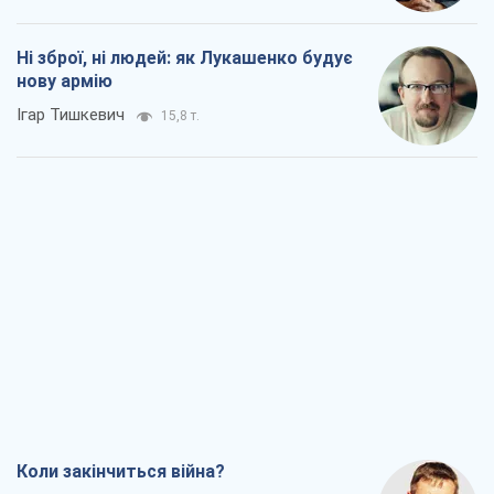
Коли закінчиться війна?
Юрій Хрістензен
11,3 т.
Україна вступила в надзвичайний
економічний стан. Чи є світло вкінці
тунелю?
Вадим Денисенко
9,2 т.
Чий буде Крим, той і переможе (NSJ), а
українських футбольних чиновників