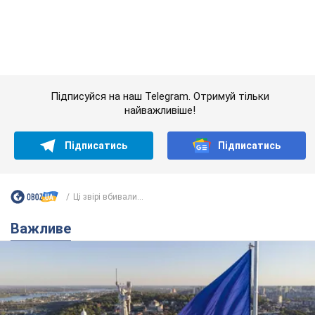
Ці звірі вбивали...
Важливе
Якою була оригінальна версія гімну України та
чому її боялася Російська імперія: про це не
розповідають у школі
Державним символом є тільки перший куплет та приспів пісні
годину тому
3,2 т.