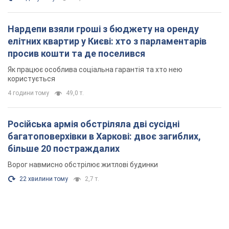
багатоповерхівки в Харкові: двоє загиблих,
більше 20 постраждалих
Ворог навмисно обстрілює житлові будинки
22 хвилини тому
2,7 т.