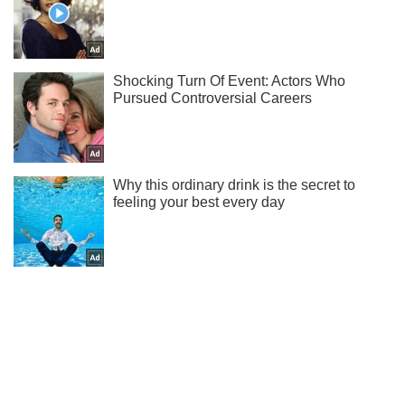
Підписуйся на наш Telegram. Отримуй тільки
найважливіше!
Підписатись
Підписатись