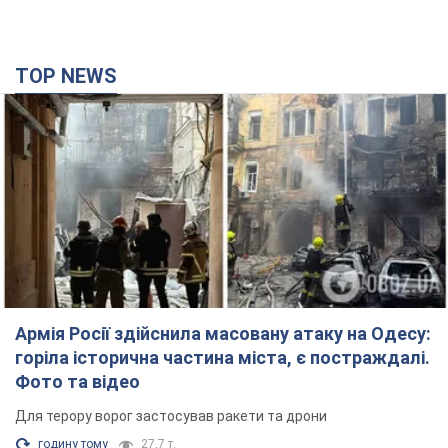
Армія Росії здійснила масовану атаку на Одесу:
горіла історична частина міста, є постраждалі.
Фото та відео
Для терору ворог застосував ракети та дрони
годину тому
27,7 т.
Нардепи взяли гроші з бюджету на оренду
елітних квартир у Києві: хто з парламентарів
просив кошти та де поселився
Як працює особлива соціальна гарантія та хто нею
користується
4 години тому
49,0 т.
Російська армія обстріляла дві сусідні