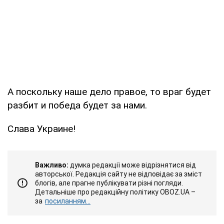
А поскольку наше дело правое, то враг будет
разбит и победа будет за нами.
Слава Украине!
Важливо:
думка редакції може відрізнятися від
авторської. Редакція сайту не відповідає за зміст
блогів, але прагне публікувати різні погляди.
Детальніше про редакційну політику OBOZ.UA –
за
посиланням...