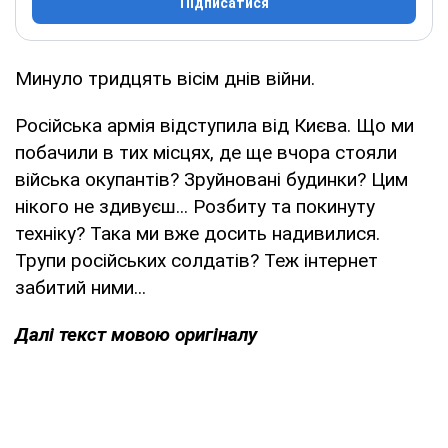
Підписатися
Минуло тридцять вісім днів війни.
Російська армія відступила від Києва. Що ми
побачили в тих місцях, де ще вчора стояли
війська окупантів? Зруйновані будинки? Цим
нікого не здивуєш... Розбиту та покинуту
техніку? Така ми вже досить надивилися.
Трупи російських солдатів? Теж інтернет
забитий ними...
Далі текст мовою оригіналу