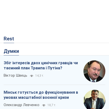
таємний план Трампа і Путіна?
Віктор Швець
14,3 т.
Мінськ готується до функціонування в
умовах масштабної воєнної кризи
Олександр Левченко
18,7 т.
Ні зброї, ні людей: як Лукашенко будує
нову армію
Ігар Тишкевич
15,8 т.