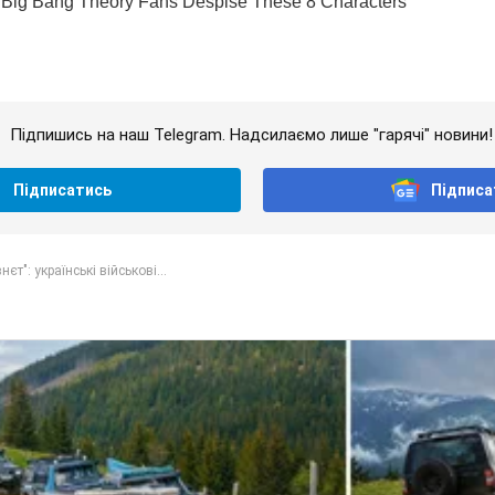
Підпишись на наш Telegram. Надсилаємо лише "гарячі" новини!
Підписатись
Підписа
єт": українські військові...