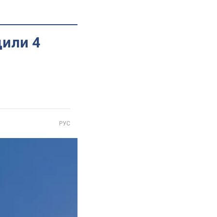
щили 4
РУС