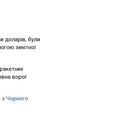
ни доларів, були
огою зенітної
 ракетних
човна ворог
 з Чорного