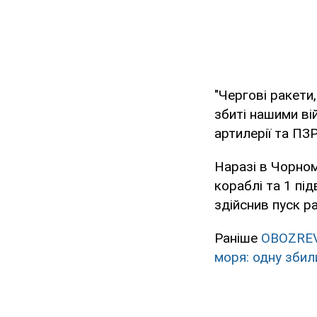
"Чергові ракети
збиті нашими ві
артилерії та ПЗР
Наразі в Чорном
кораблі та 1 пі
здійснив пуск р
Раніше
OBOZRE
моря: одну збил