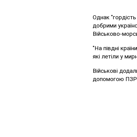
Однак "гордість
добрими україн
Військово-морсь
"На півдні краї
які летіли у мир
Військові додал
допомогою ПЗРК 