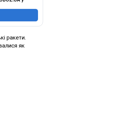
кі ракети.
валися як