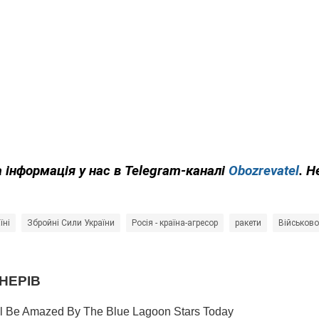
 інформація у нас в Telegram-каналі
Obozrevatel
. Н
їні
Збройні Сили України
Росія - країна-агресор
ракети
Військово