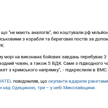
, що "не мають аналогів", які коштували рф мільйо
йськовими з корабля та берегових постів за допом
К.
у морі на виконанні бойових завдань перебуває 3
дводний човен, а також 5 ВДК. Саме з підводного 
акет з кримського напрямку", - підкреслили в ВМС.
VATEL
повідомляв, що
окупанти вдарили ракетами
и над Одещиною, три – у небі Миколаївщини
.