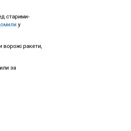
ед старими-
домили
у
и ворожі ракети,
или за