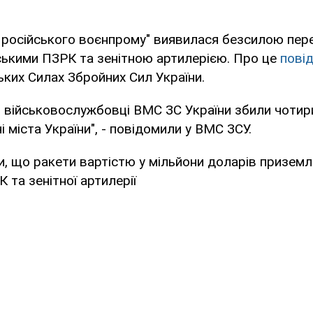
 російського воєнпрому" виявилася безсилою пер
ськими ПЗРК та зенітною артилерією. Про це
пові
ких Силах Збройних Сил України.
ни військовослужбовці ВМС ЗС України збили чотир
ні міста України", - повідомили у ВМС ЗСУ.
и, що ракети вартістю у мільйони доларів приземл
та зенітної артилерії