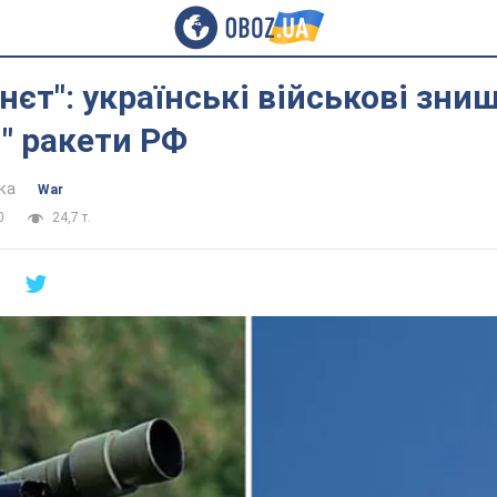
нєт": українські військові зни
і" ракети РФ
ка
War
0
24,7 т.