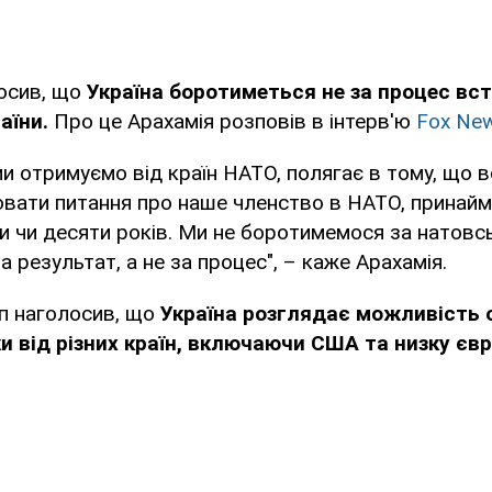
лосив, що
Україна боротиметься не за процес вст
аїни.
Про це Арахамія розповів в інтерв'ю
Fox New
 ми отримуємо від країн НАТО, полягає в тому, що в
вати питання про наше членство в НАТО, принайм
и чи десяти років. Ми не боротимемося за натовсь
 результат, а не за процес", – каже Арахамія.
п наголосив, що
Україна розглядає можливість
ки від різних країн, включаючи США та низку єв