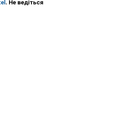
el
. Не ведіться