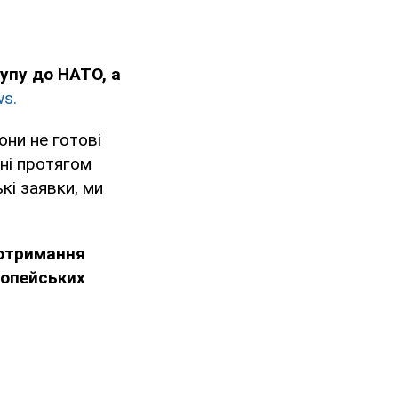
упу до НАТО, а
s.
они не готові
ні протягом
кі заявки, ми
 отримання
ропейських