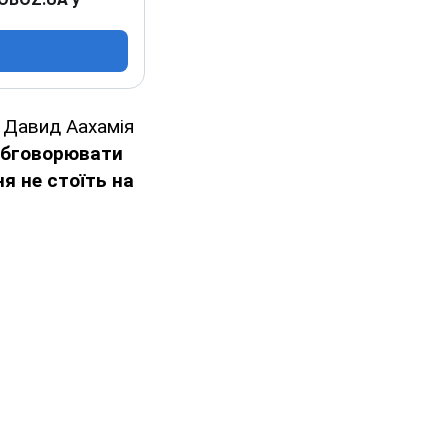
Ф Давид Аахамія
 обговорювати
я не стоїть на