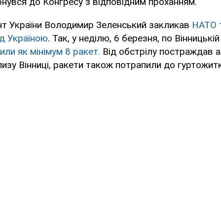
нувся до Конгресу з відповідним проханням.
нт України Володимир Зеленський закликав
НАТО 
ад Україною
. Так, у неділю, 6 березня, по Вінницькі
или як мінімум 8 ракет.
Від обстрілу постраждав а
изу Вінниці, ракети також потрапили до гуртожитк