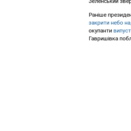
Зеленський звер
Раніше президе
закрити небо н
окупанти
випуст
Гавришівка побл