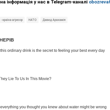
ена інформація у нас в Telegram-каналі
obozrevat
 - країна-агресор
НАТО
Давид Арахамія