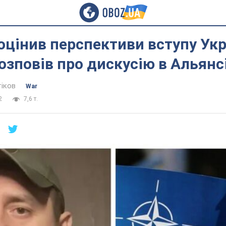
оцінив перспективи вступу Укр
озповів про дискусію в Альянс
тіков
War
2
7,6 т.