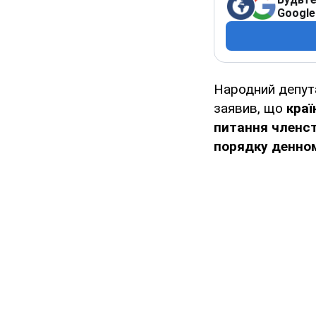
Google
Народний депута
заявив, що
краї
питання членст
порядку денном