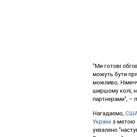
"Ми готові обго
можуть бути прям
можливо, Німечч
ширшому колі, н
партнерами", – п
Нагадаємо,
США
Україні
з метою п
ухвалено "насту