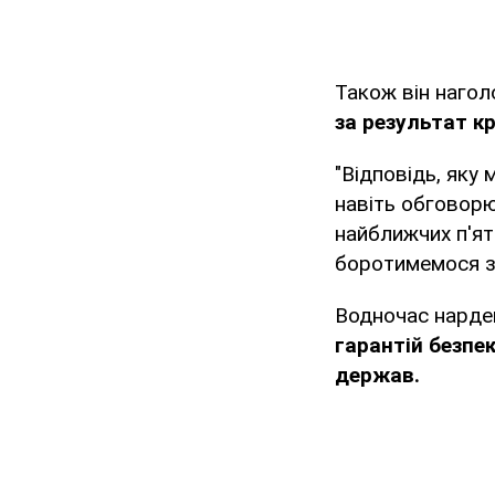
Також він наго
за результат кр
"Відповідь, яку
навіть обговорю
найближчих п'ят
боротимемося за
Водночас нарде
гарантій безпе
держав.