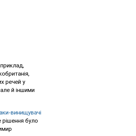
априклад,
кобританія,
х речей у
 але й іншими
аки-винищувачі
е рішення було
димир