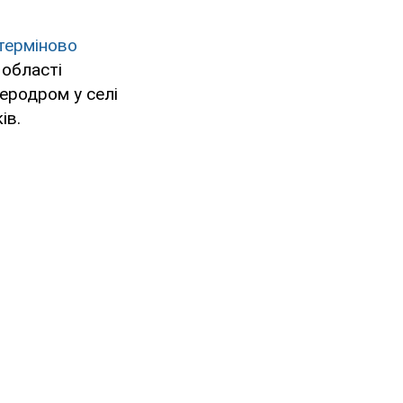
терміново
й області
еродром у селі
ів.