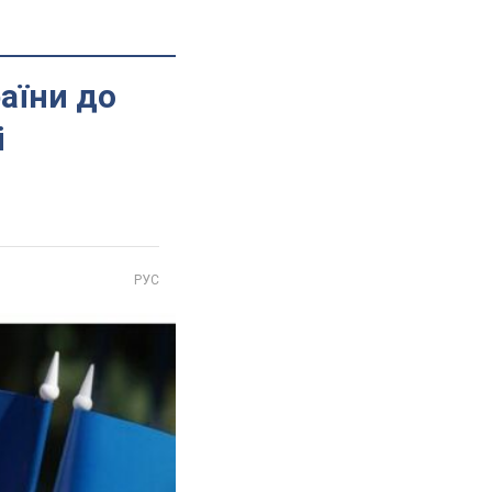
аїни до
і
РУС