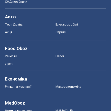
Економіка
Ринки та компанії
Макроекономіка
MedOboz
Новини медицини
MAMACLUB
Шоу
Афіша
Плітки
Краса
Мода
Жіночий журнал