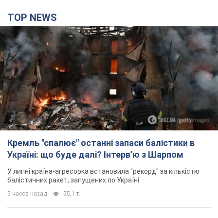
Кремль "спалює" останні запаси балістики в
Україні: що буде далі? Інтерв’ю з Шарпом
У липні країна-агресорка встановила "рекорд" за кількістю
балістичних ракет, запущених по Україні
5 часов назад
55,1 т.
У Єкатеринбурзі атаковано склад Wildberries: є
влучання, піднявся дим. Фото і відео
Не допомогла росіянам навіть робота ППО
4 часа назад
9,7 т.
"Чудовий батько": у мережі розповіли про
чоловіка, якого Росія убила ударом по
Броварах. Фото
Чоловіка згадують як професіонала своєї справи