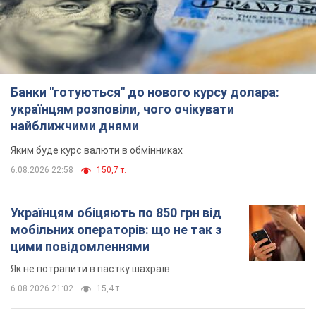
Українцям обіцяють по 850 грн від
мобільних операторів: що не так з
цими повідомленнями
Як не потрапити в пастку шахраїв
6.08.2026 21:02
15,4 т.
Найдорожчий футболіст "Динамо"
забив "Карабаху" вже на 10-й хвилині
матчу. Відео
Поєдинок відбувається в Польщі
6.08.2026 20:48
6,6 т.