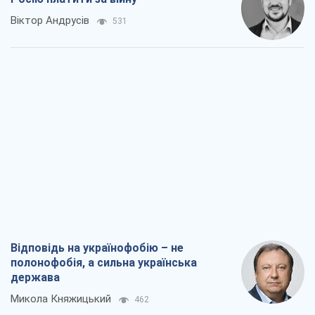
Відповідь на українофобію – не
полонофобія, а сильна українська
держава
Микола Княжицький
462
Мер Москви раптово схотів миру, як
стають послом у США й нові українські
топ-рейтинги
Олександр Кірш
2,8 т.
Про заплановану вирубку більше 600
дерев і теплотрасу: що відбувається на
Теремках у Києві
Владислав Самойленко
1,9 т.