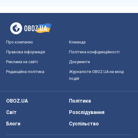
OBOZ.UA
Політика
Світ
Розслідування
Блоги
Суспільство
Регіони України
Київ
Харків
Запоріжжя
Дніпро
Черкаси
Спорт
Футбол
Баскетбол
Хокей
Бокс