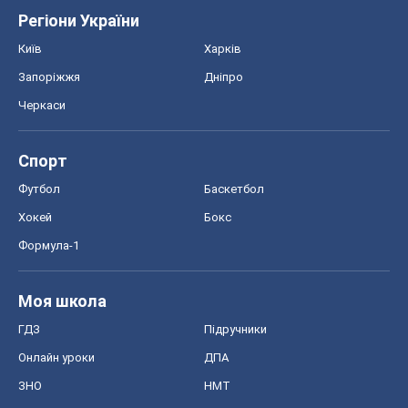
Формула-1
Моя школа
ГДЗ
Підручники
Онлайн уроки
ДПА
ЗНО
НМТ
СНД посібники
Авто
Тест Драйв
Електромобілі
Акції
Сервіс
Food Oboz
Рецепти
Напої
Дієти