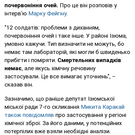
почервоніння очей.
Про це він розповів у
інтерв'ю
Марку Фейгіну.
"12 солдатів: проблеми з диханням,
почервоніння очей і таке інше. У районі Ізюма,
умовно кажучи. Тип визначити не можуть, бо
немає там лабораторій, які могли б швиденько
прибігти і поміряти.
Смертельних випадків
немає
, але якусь хімічну речовину
застосували. Це все вимагає уточнень", –
сказав він.
Зазначимо, що раніше депутат Ізюмської
міської ради 7-го скликання
Микита Каракай
також повідомляв
про застосування у регіоні
хімічної зброї. За його даними, у потенційних
потерпілих вже взяли необхідні аналізи.