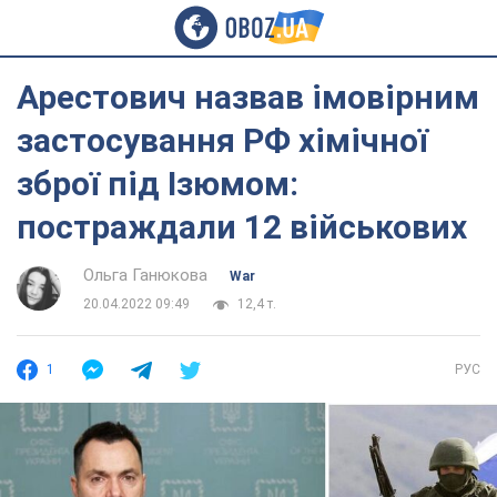
Арестович назвав імовірним
застосування РФ хімічної
зброї під Ізюмом:
постраждали 12 військових
Ольга Ганюкова
War
20.04.2022 09:49
12,4 т.
1
РУС