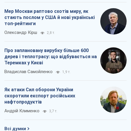
Як атаки Сил оборони України
скоротили експорт російських
нафтопродуктів
Андрій Клименко
3,7 т.
Всі думки
Про компанію
Команда
Правова інформація
Політика конфіденційності
Реклама на сайті
Документи
Редакційна політика
Журналісти OBOZ.UA на місці
подій