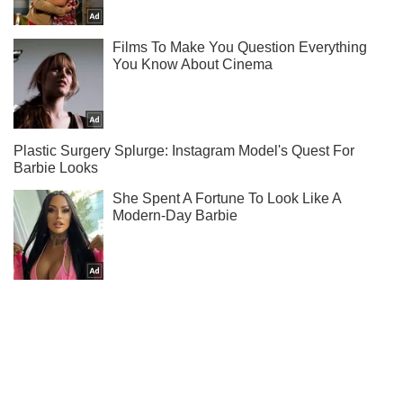
Ми в Telegram! Підписуйся! Читай тільки найкраще!
Підписатись
Підписатись