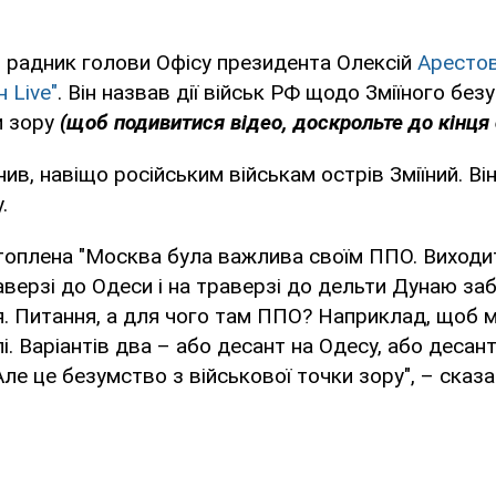
 радник голови Офісу президента Олексій
Арестов
 Live"
. Він назвав дії військ РФ щодо Зміїного бе
и зору
(щоб подивитися відео, доскрольте до кінця 
ив, навіщо російським військам острів Зміїний. Він
.
атоплена "Москва була важлива своїм ППО. Виходи
аверзі до Одеси і на траверзі до дельти Дунаю за
я. Питання, а для чого там ППО? Наприклад, щоб 
і. Варіантів два – або десант на Одесу, або десант
Але це безумство з військової точки зору", – сказ