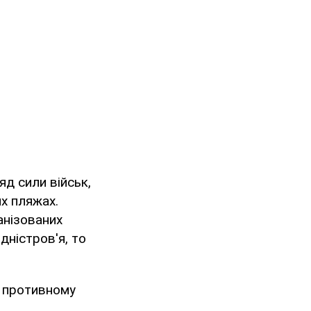
д сили військ,
их пляжах.
ханізованих
дністров'я, то
в противному