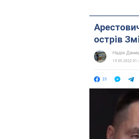
Арестович
острів Зм
Надія Дани
19.05.2022 01:
23