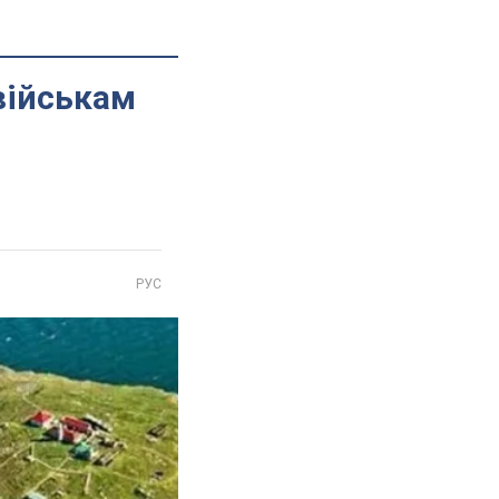
військам
РУС