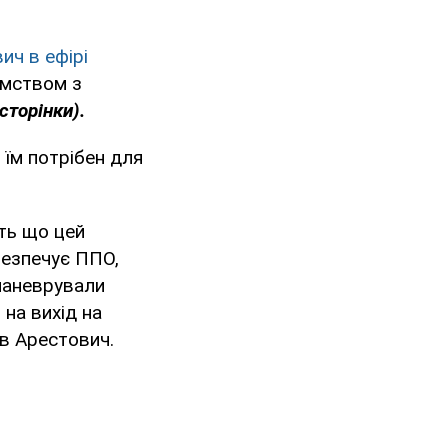
ич в ефірі
зумством з
сторінки).
 їм потрібен для
ть що цей
безпечує ППО,
маневрували
 на вихід на
ав Арестович.