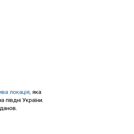
ива локація,
яка
 півдні України.
данов.