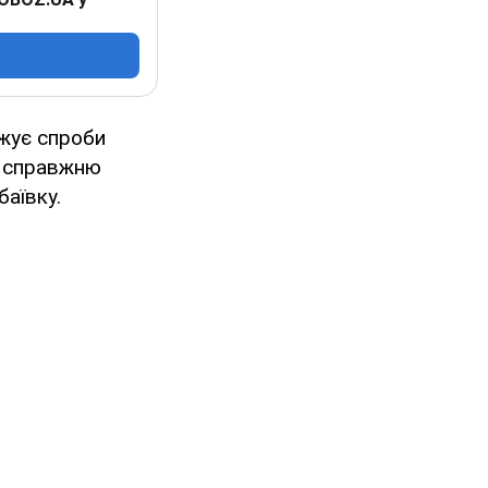
вжує спроби
 у справжню
аївку.