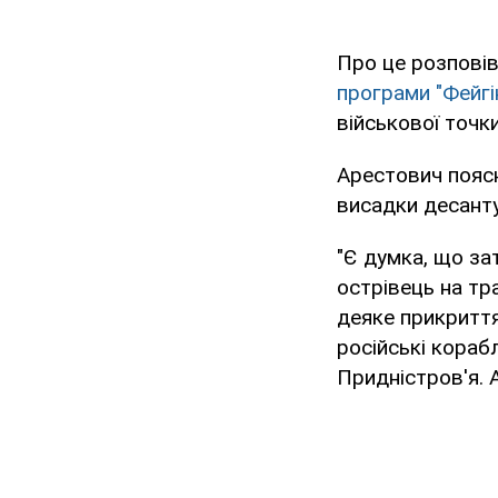
Про це розповів
програми "Фейгін
військової точк
Арестович поясн
висадки десанту
"Є думка, що з
острівець на тр
деяке прикритт
російські корабл
Придністров'я. 