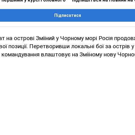
Підписатися
ат на острові Зміїний у Чорному морі Росія продо
вої позиції. Перетворивши локальні бої за острів
е командування влаштовує на Зміїному нову Чорноб