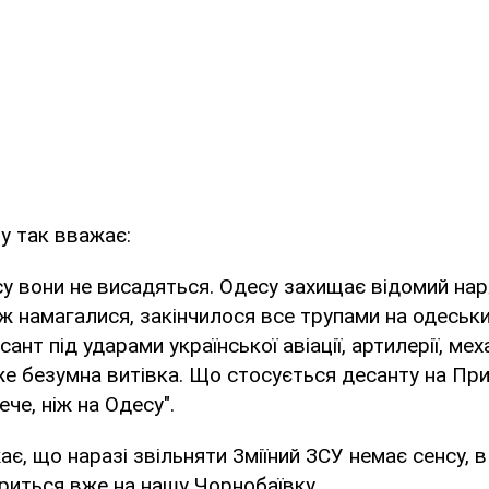
му так вважає:
у вони не висадяться. Одесу захищає відомий наря
 ж намагалися, закінчилося все трупами на одеськ
нт під ударами української авіації, артилерії, ме
же безумна витівка. Що стосується десанту на При
че, ніж на Одесу".
є, що наразі звільняти Зміїний ЗСУ немає сенсу, 
ориться вже на нашу Чорнобаївку.