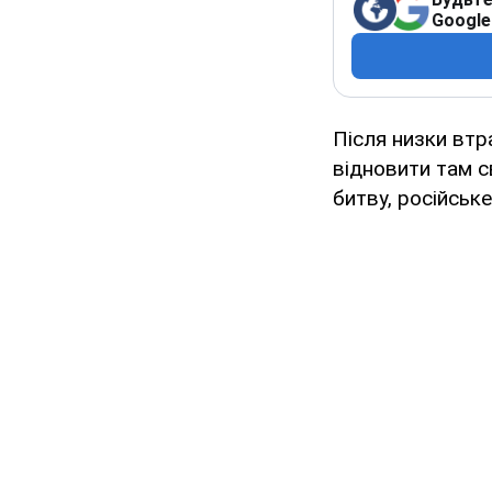
Google
Після низки втр
відновити там с
битву, російськ