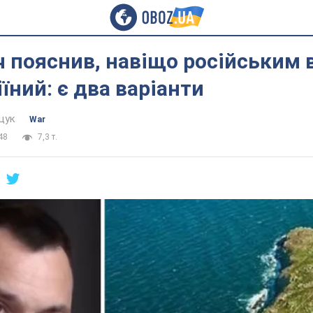
 пояснив, навіщо російським 
іїний: є два варіанти
щук
War
48
7,3 т.