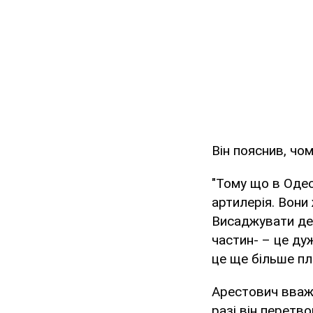
Він пояснив, чо
"Тому що в Одес
артилерія. Вони
Висаджувати деса
частин- – це ду
це ще більше пле
Арестович вважа
разі він перетв