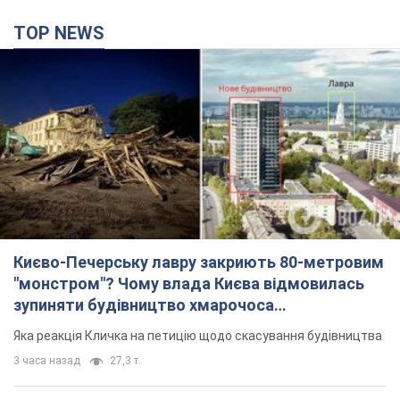
Києво-Печерську лавру закриють 80-метровим
"монстром"? Чому влада Києва відмовилась
зупиняти будівництво хмарочоса
"московського вірянина"
Яка реакція Кличка на петицію щодо скасування будівництва
3 часа назад
27,3 т.
Армія РФ запустила по Одесі 11 ракет різного
типу та до 100 дронів: горіли історичні будівлі,
є постраждалі. Фото та відео
Для терору ворог застосував ракети та дрони
24 минуты назад
54,0 т.
МЗС Болгарії викликало українського посла
через інцидент із дроном: що сталося
Бесіда відбудеться 10 серпня