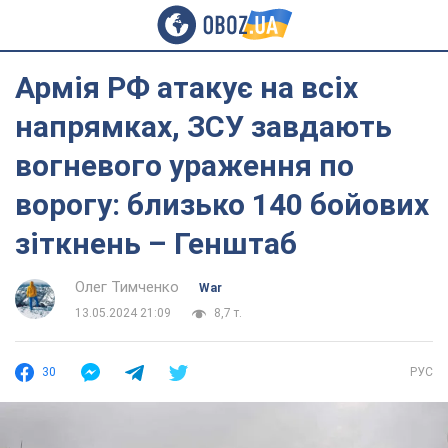
Армія РФ атакує на всіх
напрямках, ЗСУ завдають
вогневого ураження по
ворогу: близько 140 бойових
зіткнень – Генштаб
Олег Тимченко
War
13.05.2024 21:09
8,7 т.
30
РУС