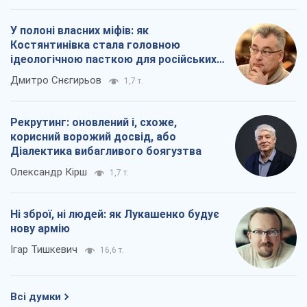
Ні зброї, ні людей: як Лукашенко будує
нову армію
Ігар Тишкевич
16,6 т.
Всі думки
Про компанію
Команда
Правова інформація
Політика конфіденційності
Реклама на сайті
Документи
Редакційна політика
Журналісти OBOZ.UA на місці
подій