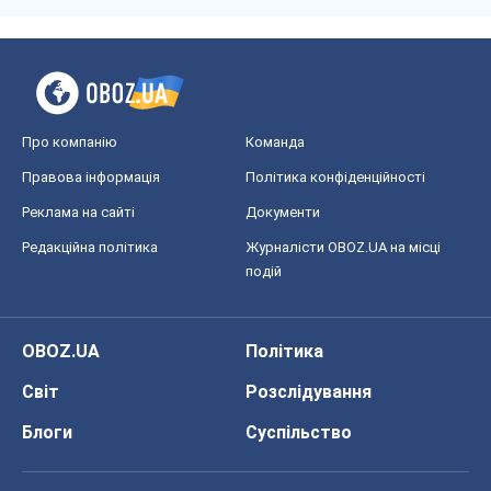
OBOZ.UA
Політика
Світ
Розслідування
Блоги
Суспільство
Регіони України
Київ
Харків
Запоріжжя
Дніпро
Черкаси
Спорт
Футбол
Баскетбол
Хокей
Бокс