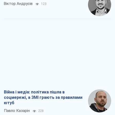
Війна і медіа: політика пішла в
соцмережі, а ЗМІ грають за правилами
ютуб
Павло Казарін
228
У полоні власних міфів: як
Костянтинівка стала головною
ідеологічною пасткою для російських
окупантів
Дмитро Снєгирьов
1,7 т.
Рекрутинг: оновлений і, схоже,
корисний ворожий досвід, або
Діалектика вибагливого боягузтва
Олександр Кірш
1,7 т.