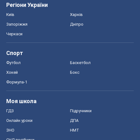
Формула-1
Моя школа
ГДЗ
Підручники
Онлайн уроки
ДПА
ЗНО
НМТ
СНД посібники
Авто
Тест Драйв
Електромобілі
Акції
Сервіс
Food Oboz
Рецепти
Напої
Дієти