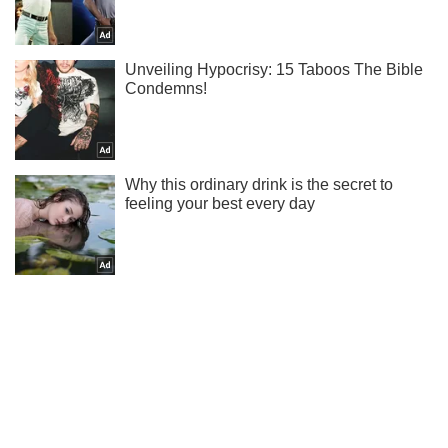
Ти ще не підписаний на наш Telegram? Швиденько тисни!
Підписатись
Підписатись
Армія РФ атакує...