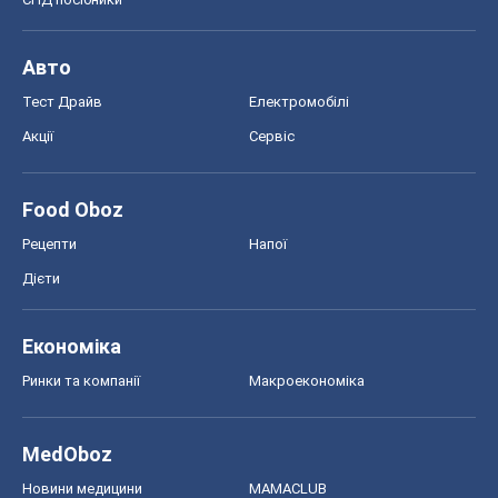
Економіка
Ринки та компанії
Макроекономіка
MedOboz
Новини медицини
MAMACLUB
Шоу
Афіша
Плітки
Краса
Мода
Жіночий журнал