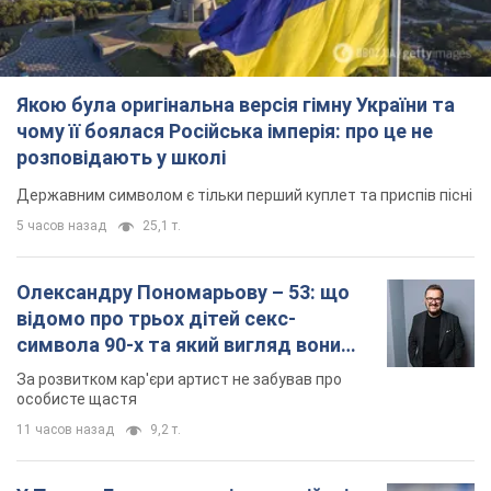
Олександру Пономарьову – 53: що
відомо про трьох дітей секс-
символа 90-х та який вигляд вони
мають
За розвитком кар'єри артист не забував про
особисте щастя
11 часов назад
9,2 т.
У ПриватБанку розповіли, чи дійсні
долари 1996 року: чи приймають
обмінники та банки такі купюри
Що робити, якщо банки та обмінні пункти не
приймають старі долари
9.08.2026 02:20
82,5 т.