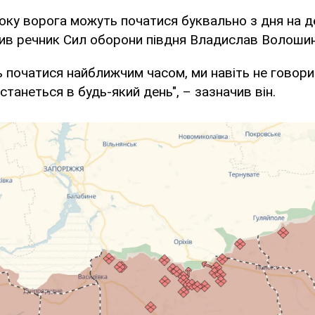
боку ворога можуть початися буквально з дня на д
ив речник Сил оборони півдня Владислав Волошин
початися найближчим часом, ми навіть не говори
станеться в будь-який день", – зазначив він.