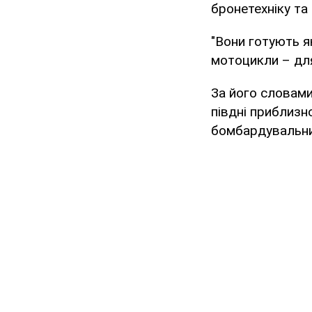
бронетехніку та 
"Вони готують як
мотоцикли – дл
За його словами
півдні приблизн
бомбардувальник