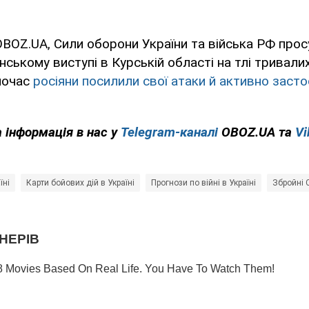
BOZ.UA, Сили оборони України та війська РФ прос
нському виступі в Курській області на тлі тривалих
ночас
росіяни посилили свої атаки й активно заст
 інформація в нас у
Telegram-каналі
OBOZ.UA та
Vi
їні
Карти бойових дій в Україні
Прогнози по війні в Україні
Збройні 