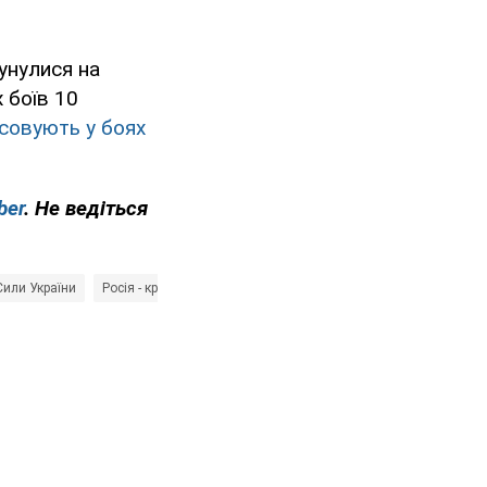
унулися на
 боїв 10
осовують у боях
ber
. Не ведіться
Сили України
Росія - країна-агресор