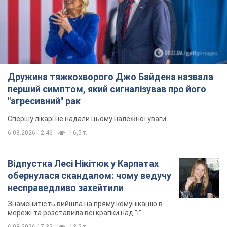
Дружина тяжкохворого Джо Байдена назвала
перший симптом, який сигналізував про його
"агресивний" рак
Спершу лікарі не надали цьому належної уваги
6.08.2026 12:46
16,5 т.
Відпустка Лесі Нікітюк у Карпатах
обернулася скандалом: чому ведучу
несправедливо захейтили
Знаменитість вийшла на пряму комунікацію в
мережі та розставила всі крапки над "і"
6.08.2026 17:32
13,2 т.