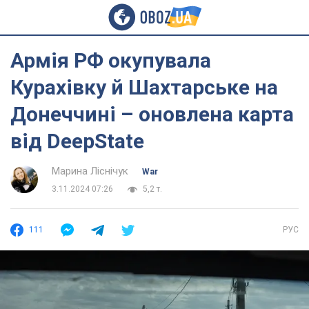
Армія РФ окупувала
Курахівку й Шахтарське на
Донеччині – оновлена карта
від DeepState
Марина Ліснічук
War
3.11.2024 07:26
5,2 т.
111
РУС