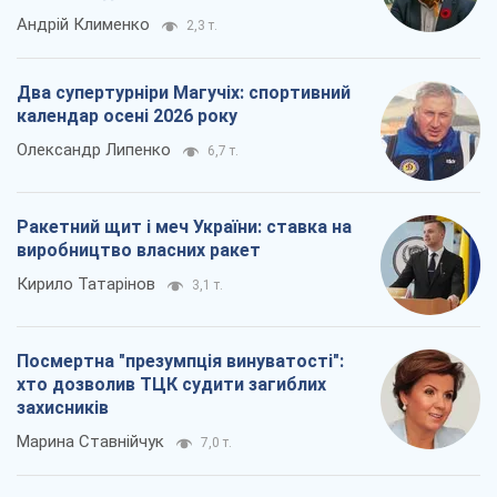
Андрій Клименко
2,3 т.
Два супертурніри Магучіх: спортивний
календар осені 2026 року
Олександр Липенко
6,7 т.
Ракетний щит і меч України: ставка на
виробництво власних ракет
Кирило Татарінов
3,1 т.
Посмертна "презумпція винуватості":
хто дозволив ТЦК судити загиблих
захисників
Марина Ставнійчук
7,0 т.