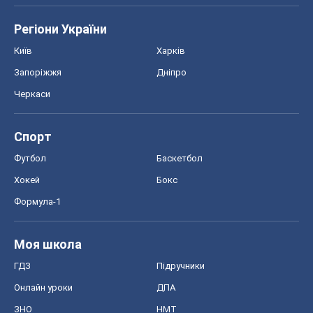
Регіони України
Київ
Харків
Запоріжжя
Дніпро
Черкаси
Спорт
Футбол
Баскетбол
Хокей
Бокс
Формула-1
Моя школа
ГДЗ
Підручники
Онлайн уроки
ДПА
ЗНО
НМТ