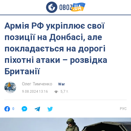
Армія РФ укріплює свої
позиції на Донбасі, але
покладається на дорогі
піхотні атаки – розвідка
Британії
Олег Тимченко
War
9.08.2024 13:16
5,7 т.
0
РУС