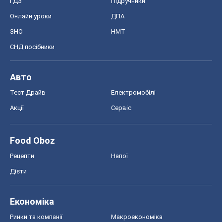
ГДЗ
Підручники
Онлайн уроки
ДПА
ЗНО
НМТ
СНД посібники
Авто
Тест Драйв
Електромобілі
Акції
Сервіс
Food Oboz
Рецепти
Напої
Дієти
Економіка
Ринки та компанії
Макроекономіка