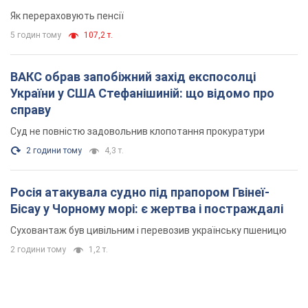
Як перераховують пенсії
5 годин тому
107,2 т.
ВАКС обрав запобіжний захід експосолці
України у США Стефанішиній: що відомо про
справу
Суд не повністю задовольнив клопотання прокуратури
2 години тому
4,3 т.
Росія атакувала судно під прапором Гвінеї-
Бісау у Чорному морі: є жертва і постраждалі
Суховантаж був цивільним і перевозив українську пшеницю
2 години тому
1,2 т.