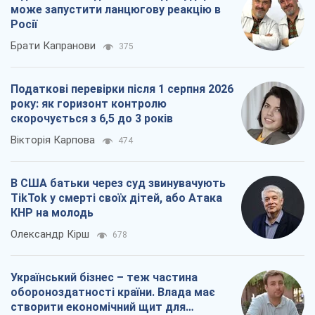
може запустити ланцюгову реакцію в
Росії
Брати Капранови
375
Податкові перевірки після 1 серпня 2026
року: як горизонт контролю
скорочується з 6,5 до 3 років
Вікторія Карпова
474
В США батьки через суд звинувачують
TikTok у смерті своїх дітей, або Атака
КНР на молодь
Олександр Кірш
678
Український бізнес – теж частина
обороноздатності країни. Влада має
створити економічний щит для