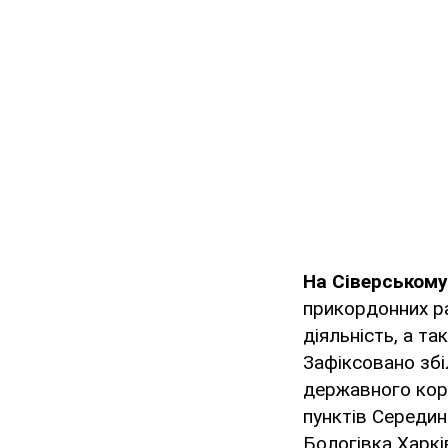
На Сіверськом
прикордонних ра
діяльність, а та
Зафіксовано зб
державного корд
пунктів Середин
Бологівка Харкі