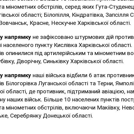
та мінометних обстрілів, серед яких Гута-Студене
івської області; Білопілля, Кіндратівка, Запсілля 
Вовчанськ, Красне, Нескучне Харківської області.
му напрямку
не зафіксовано штурмових дій против
ні населеного пункту Кислівка Харківської області.
ів опинилися під артилерійським та мінометним во
івку, Дворічну, Синьківку Харківської області.
у напрямку
наші війська відбили 6 атак противни
ів Білогорівка Луганської області та Терни, Ямполі
ї області, де противник, підтриманий авіацією, н
у наших військ. Більше 10 населених пунктів пос
та мінометних обстрілів, включаючи Макіївку, Нев
ьке, Серебрянку Донецької області.