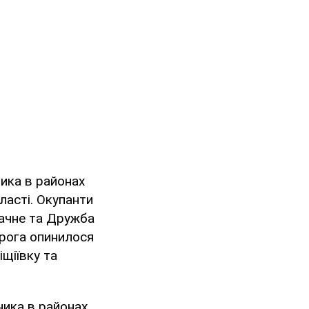
ника в районах
бласті. Окупанти
Дачне та Дружба
орога опинилося
іщіївку та
ника в районах