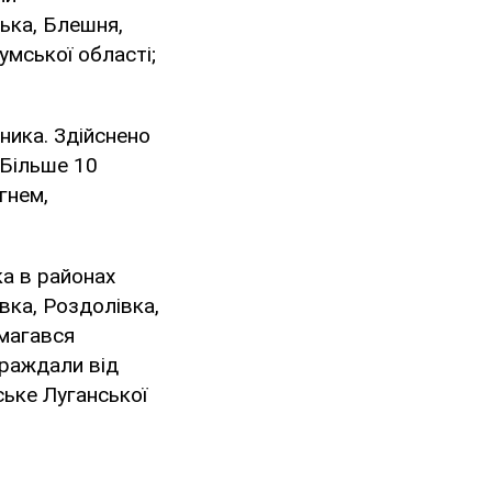
цька, Блешня,
Сумської області;
ника. Здійснено
 Більше 10
гнем,
ка в районах
вка, Роздолівка,
амагався
траждали від
ське Луганської