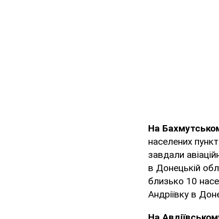
На Бахмутсько
населених пункті
завдали авіацій
в Донецькій обл
близько 10 насе
Андріївку в Доне
На Авдіївсько