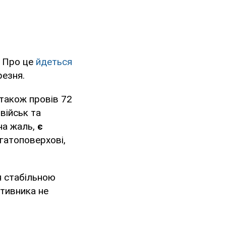
. Про це
йдеться
резня.
 також провів 72
військ та
на жаль,
є
агатоповерхові,
я стабільною
отивника не