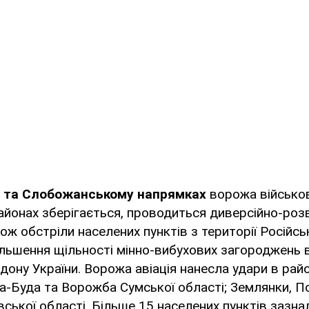
у та Слобожанському напрямках
ворожа військов
йонах зберігається, проводиться диверсійно-роз
кож обстріли населених пунктів з території Російсь
ільшення щільності мінно-вибухових загороджень
ону України. Ворожа авіація нанесла удари в рай
а-Буда та Ворожба Сумської області; Землянки, П
вської області. Більше 15 населених пунктів зазна