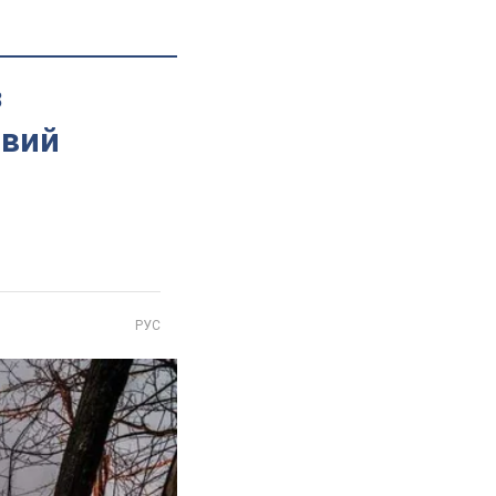
з
овий
РУС