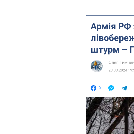
Армія РФ 
лівобереж
штурм – 
Олег Тимче
23.03.2024 19:
0