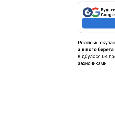
Будьте
Google
Російські окупа
з лівого берег
відбулося 64 пр
захисниками.