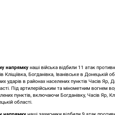
му напрямку
наші війська відбили 11 атак против
в Кліщіївка, Богданівка, Іванівське в Донецькій о
них ударів в районах населених пунктів Часів Яр, 
асті. Під артилерійським та мінометним вогнем в
лених пунктів, включаючи Богданівку, Часів Яр, Кл
цькій області.
му напрямку
наші захисники відбили 9 атак против