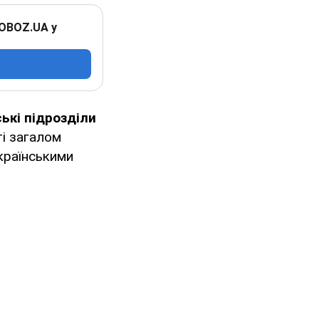
 OBOZ.UA у
ькі підрозділи
і загалом
країнськими