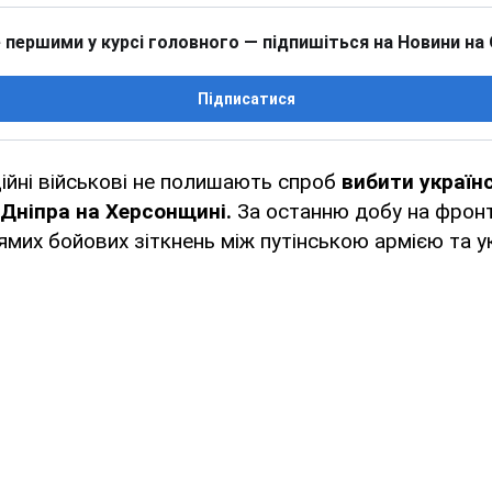
 першими у курсі головного — підпишіться на Новини на
Підписатися
ційні військові не полишають спроб
вибити українс
а Дніпра на Херсонщині.
За останню добу на фронт
ямих бойових зіткнень між путінською армією та у