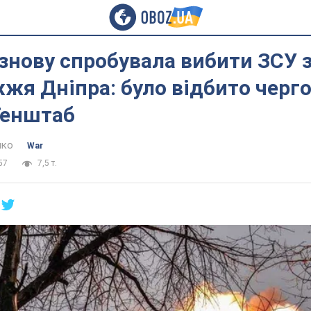
знову спробувала вибити ЗСУ 
жя Дніпра: було відбито черг
Генштаб
нко
War
57
7,5 т.