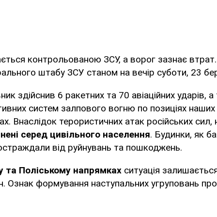
ється контрольованою ЗСУ, а ворог зазнає втрат
рального штабу ЗСУ станом на вечір суботи, 23 бе
ник здійснив 6 ракетних та 70 авіаційних ударів, а
тивних систем залпового вогню по позиціях наших 
ах. Внаслідок терористичних атак російських сил, 
нені серед цивільного населення
. Будинки, як б
 постраждали від руйнувань та пошкоджень.
у та Поліському напрямках
ситуація залишаєтьс
ін. Ознак формування наступальних угруповань пр