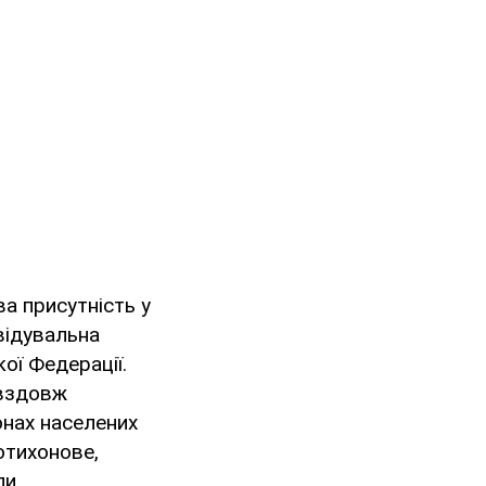
а присутність у
відувальна
кої Федерації.
 вздовж
онах населених
отихонове,
ли