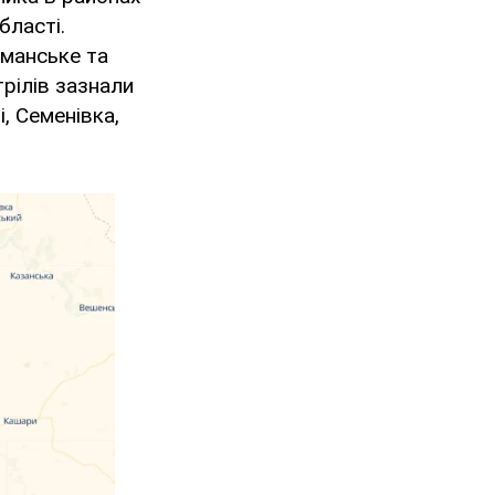
бласті.
Уманське та
трілів зазнали
, Семенівка,