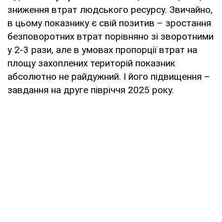
зниження втрат людського ресурсу. Звичайно,
в цьому показнику є свій позитив – зростання
безповоротних втрат порівняно зі зворотними
у 2-3 рази, але в умовах пропорції втрат на
площу захоплених територій показник
абсолютно не райдужний. І його підвищення –
завдання на друге півріччя 2025 року.