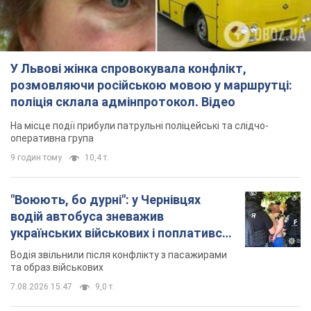
У Львові жінка спровокувала конфлікт,
розмовляючи російською мовою у маршрутці:
поліція склала адмінпротокол. Відео
На місце події прибули патрульні поліцейські та слідчо-
оперативна група
9 годин тому
10,4 т.
"Воюють, бо дурні": у Чернівцях
водій автобуса зневажив
українських військових і поплатився.
Відео
Водія звільнили після конфлікту з пасажирами
та образ військових
7.08.2026 15:47
9,0 т.