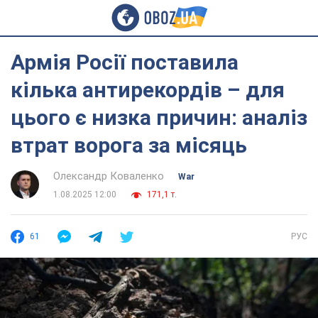
Армія Росії поставила
кілька антирекордів – для
цього є низка причин: аналіз
втрат ворога за місяць
Олександр Коваленко
War
1.08.2025 12:00
171,1 т.
61
РУС