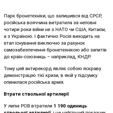
Парк бронетехніки, що залишився від СРСР,
російська вояччина витратила за неповні
чотири роки війни не з НАТО чи США, Китаєм,
а з Україною. І фактично Росія виходить на
етап існування виключно за рахунок
самозабезпечення бронетехнікою або запитів
до країн-союзниць – наприклад, КНДР.
Тому цей антирекорд являє собою яскраву
демонстрацію тієї кризи, в якій у підсумку
опинилася російська армія.
Втрати ствольної артилерії
У липні РОВ втратили
1 190 одиниць
ствольної артилерії,
і це найгірший показник