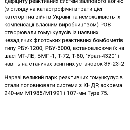
дефіциту реактивних систем залпового вогню
(з огляду на катастрофічні втрати цієї
категорії на війні в Україні та неможливість їх
компенсації власним виробництвом) РОВ
створювали гомункулусів із наявних
незадіяних флотських реактивних бомбометів
типу РБУ-1200, РБУ-6000, встановлюючи їх на
шасі МТ-ЛБ, БМП-1, Т-72, Т-80, "Урал-4320" і
навіть на станинах зенітних установок ЗУ-23-2!
Наразі великий парк реактивних гомункулусів
стали поповнювати системи з КНДР, зокрема
240-мм М1985/М1991 і 107-мм Type 75.