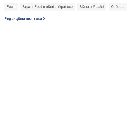
Росія
Втрати Росії в війні з Україною
Війна в Україні
Озброєння
Редакційна політика
Підпишись на Telegram-канал і подивись, що відбудеться
далі!