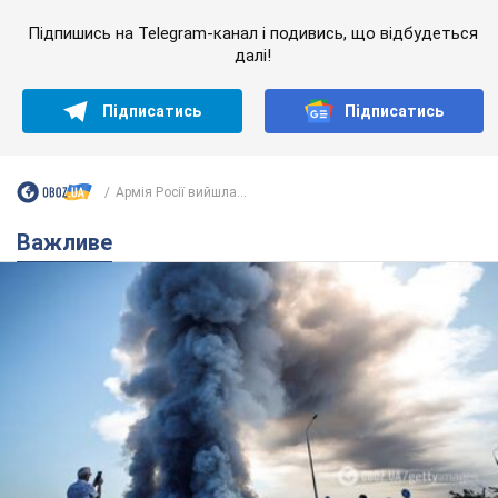
Москва може стати "островом" і зануритися в темряву,
спрогнозував військовий експерт
5.08.2026 16:00
60,9 т.
Банки "готуються" до нового курсу
долара: українцям розповіли, чого
очікувати
Яким буде курс валюти в обмінниках
12 годин тому
120,0 т.
"Джипінг руйнує екосистеми, які
формувалися сотні років": у
Greenpeace забили на сполох
У високогір'ї розташовані альпійські та
субальпійські луки – рідкісні природні
комплекси, які формувалися протягом сотень років