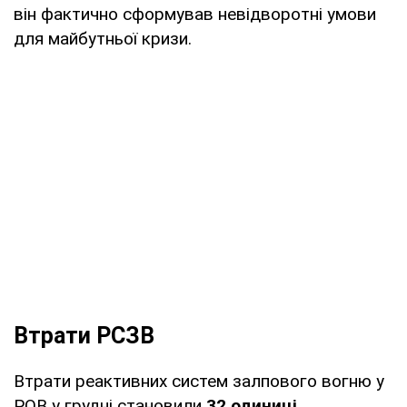
він фактично сформував невідворотні умови
для майбутньої кризи.
Втрати РСЗВ
Втрати реактивних систем залпового вогню у
РОВ у грудні становили
32 одиниці
.