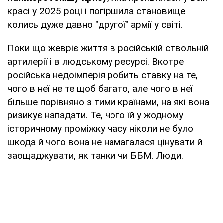
красі у 2025 році і погіршила становище
колись дуже давно "другої" армії у світі.
Поки що жевріє життя в російській ствольній
артилерії і в людському ресурсі. Вкотре
російська недоімперія робить ставку на те,
чого в неї не те щоб багато, але чого в неї
більше порівняно з тими країнами, на які вона
ризикує нападати. Те, чого їй у жодному
історичному проміжку часу ніколи не було
шкода й чого вона не намагалася цінувати й
заощаджувати, як танки чи ББМ. Люди.