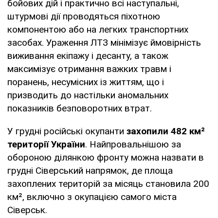
бойових дій і практично всі наступальні,
штурмові дії проводяться піхотною
компонентою або на легких транспортних
засобах. Ураження ЛТЗ мінімізує ймовірність
виживання екіпажу і десанту, а також
максимізує отримання важких травм і
поранень, несумісних із життям, що і
призводить до настільки аномальних
показників безповоротних втрат.
У грудні російські окупанти
захопили 482 км²
території України
. Найпровальнішою за
обороною ділянкою фронту можна назвати в
грудні Сіверський напрямок, де площа
захоплених територій за місяць становила 200
км², включно з окупацією самого міста
Сіверськ.