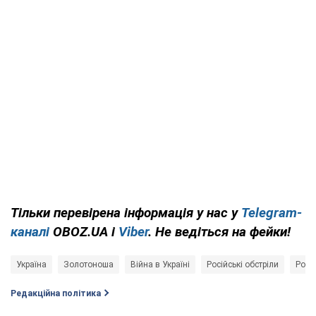
Тільки перевірена інформація у нас у
Telegram-
каналі
OBOZ.UA і
Viber
. Не ведіться на фейки!
Україна
Золотоноша
Війна в Україні
Російські обстріли
Росія
Редакційна політика