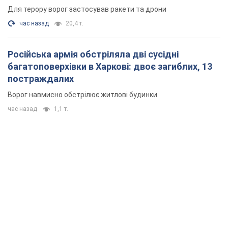
Для терору ворог застосував ракети та дрони
час назад
20,4 т.
Російська армія обстріляла дві сусідні
багатоповерхівки в Харкові: двоє загиблих, 13
постраждалих
Ворог навмисно обстрілює житлові будинки
час назад
1,1 т.