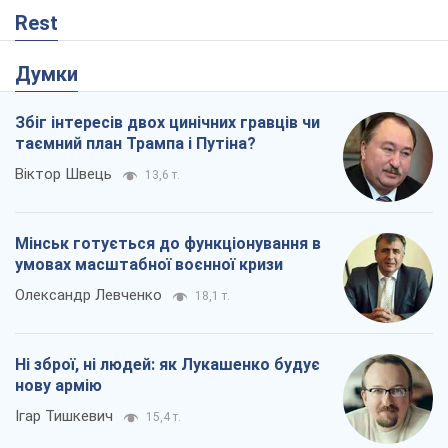
Rest
Думки
Збіг інтересів двох цинічних гравців чи
таємний план Трампа і Путіна?
Віктор Швець
13,6 т.
Мінськ готується до функціонування в
умовах масштабної воєнної кризи
Олександр Левченко
18,1 т.
Ні зброї, ні людей: як Лукашенко будує
нову армію
Ігар Тишкевич
15,4 т.