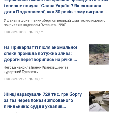
і вперше почула "Слава Україні"! Як склалася
доля Подкопаєвої, яка 30 років тому виграла
"золото" Олімпіади
У фанатів донеччанки зберігся великий шматок килимового
покриття з надписом "Атланта-1996"
8.08.2026 18:30
39,5 т.
На Прикарпатті після аномальної
спеки пройшла потужна злива:
дороги перетворились на річки.
Відео
Негода накрила Івано-Франківщину та
курортний Буковель
8.08.2026 09:27
40,1 т.
Жінці нарахували 729 тис. грн боргу
за газ через покази зіпсованого
лічильника: суддя ухвалив
неочікуване рішення