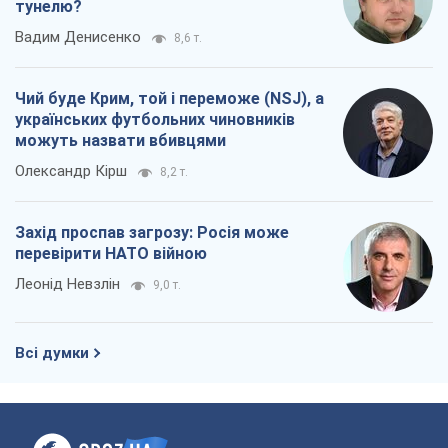
тунелю?
Вадим Денисенко
8,6 т.
Чий буде Крим, той і переможе (NSJ), а
українських футбольних чиновників
можуть назвати вбивцями
Олександр Кірш
8,2 т.
Захід проспав загрозу: Росія може
перевірити НАТО війною
Леонід Невзлін
9,0 т.
Всі думки