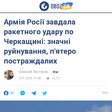
Армія Росії завдала
ракетного удару по
Черкащині: значні
руйнування, п'ятеро
постраждалих
Олексій Лютіков
War
3.01.2026 15:46
15,7 т.
82
РУС