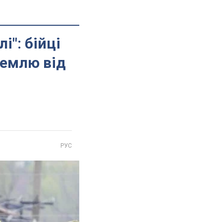
і": бійці
землю від
РУС