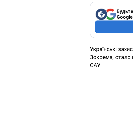
Будьте
Google
Українські захи
Зокрема, стало 
САУ.