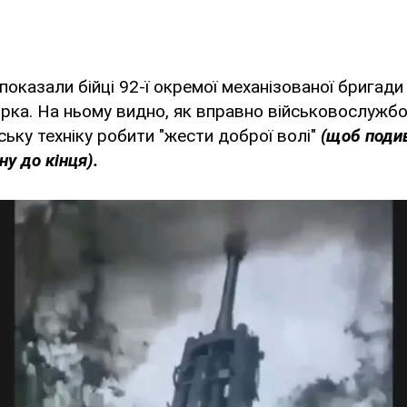
показали бійці 92-ї окремої механізованої бригади
ірка. На ньому видно, як вправно військовослужб
ьку техніку робити "жести доброї волі"
(щоб подив
у до кінця).