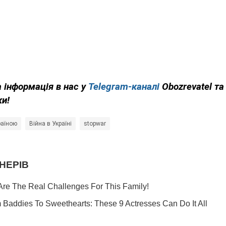
 інформація в нас у
Telegram-каналі
Obozrevatel та
ки!
країною
Війна в Україні
stopwar