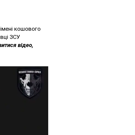
 імені кошового
овці ЗСУ
итися відео,