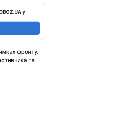
 OBOZ.UA у
ямках фронту.
ротивника та