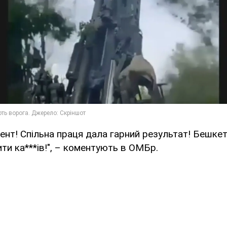
нт! Спільна праця дала гарний результат! Бешкет
и ка***ів!", – коментують в ОМБр.