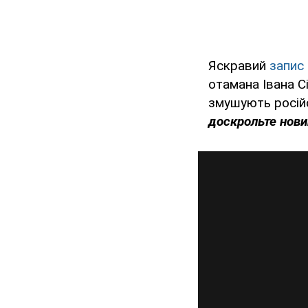
Яскравий
запис
отамана Івана С
змушують російс
доскрольте новин