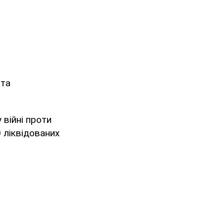
 та
 війні проти
ліквідованих