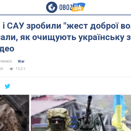
 і САУ зробили "жест доброї вол
али, як очищують українську 
ідео
нченко
War
06
13,2 т.