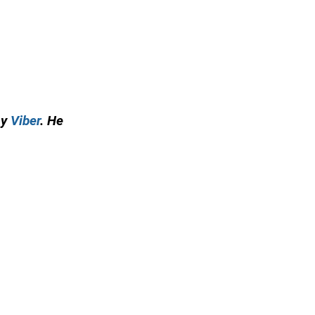
 у
Viber
. Не