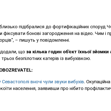
 близько підібралися до фортифікаційних споруд ЧФ
 фіксувати бонові загородження на відео. Чим і п
рців", – пишуть у повідомленні.
 додали, що
за кілька годин об'єкт їхньої зйомк
трьох безпілотних катерів із вибухівкою.
 OBOZREVATEL:
 Севастополі вночі чули звуки вибухів
. Окупаційна
коїти населення, заявивши про нібито профілакти