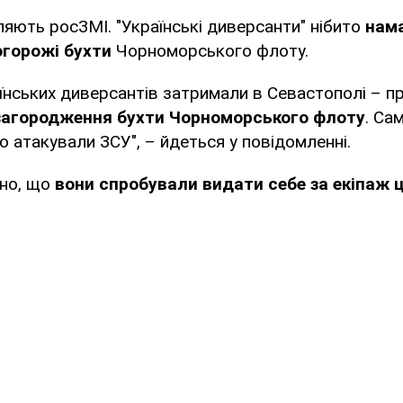
яють росЗМІ. "Українські диверсанти" нібито
нам
огорожі бухти
Чорноморського флоту.
їнських диверсантів затримали в Севастополі – п
 загородження бухти Чорноморського флоту
. Сам
о атакували ЗСУ", – йдеться у повідомленні.
ано, що
вони спробували видати себе за екіпаж ц