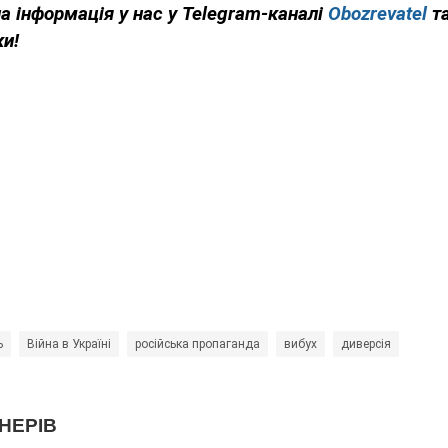
а інформація у нас у Telegram-каналі
Obozrevatel
т
ки!
ь
Війна в Україні
російська пропаганда
вибух
диверсія