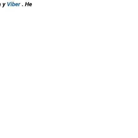
а у
Viber
. Не