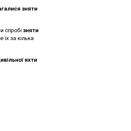
агалися зняти
ри спробі
зняти
е їх за кілька
ивільної яхти