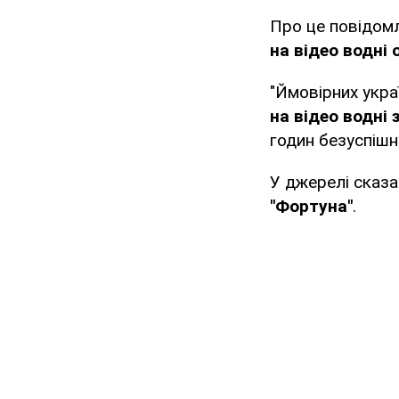
Про це повідомл
на відео водні 
"Ймовірних укра
на відео водні
годин безуспішн
У джерелі сказ
"Фортуна"
.