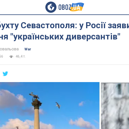
бухту Севастополя: у Росії зая
я "українських диверсантів"
Ковальова
War
56
46,4 т.