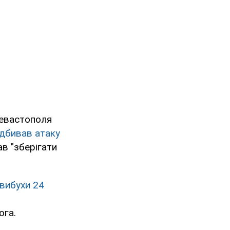
Севастополя
ідбивав атаку
в "зберігати
 вибухи 24
ога.