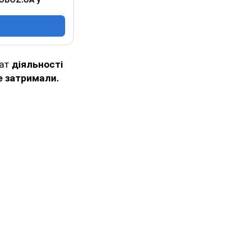
тат
діяльності
е затримали.