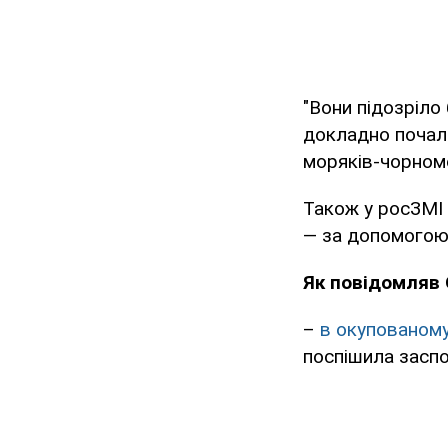
"Вони підозріло
докладно почали
моряків-чорномо
Також у росЗМІ
— за допомогою 
Як повідомляв
–
в окупованому
поспішила заспо