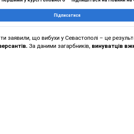
Підписатися
нти заявили, що вибухи у Севастополі – це резуль
версантів.
За даними загарбників,
винуватців вж