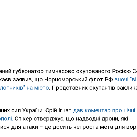
ваний губернатор тимчасово окупованого Росією 
жаєв заявив, що Чорноморський флот РФ
вночі "в
лотників" на місто
. Представник окупантів заклика
яних сил України Юрій Ігнат
дав коментар про нічні
полі.
Спікер стверджує, що надводні дрони, які
ся для атаки – це досить непроста мета для вор