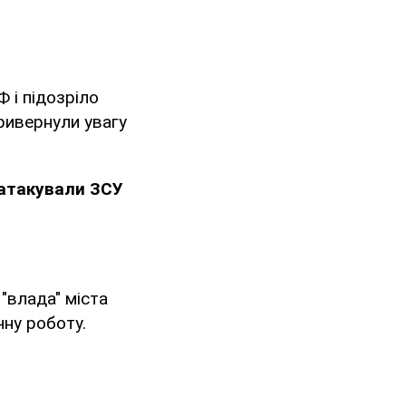
 і підозріло
ривернули увагу
и атакували ЗСУ
 "влада" міста
чну роботу.