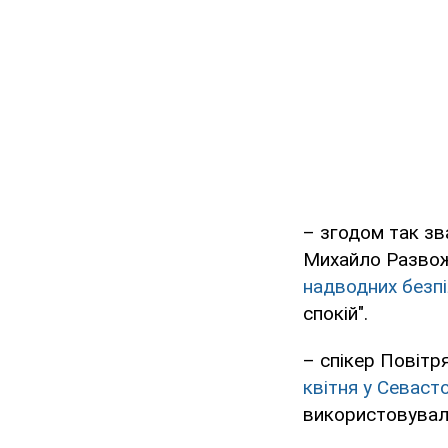
– згодом так з
Михайло Разво
надводних безпі
спокій".
– спікер Повітр
квітня у Севасто
використовували