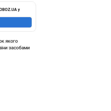
 OBOZ.UA у
ок якого
аїни засобами