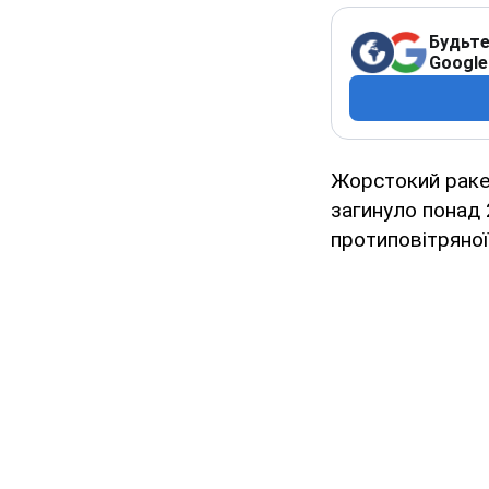
Будьте
Google
Жорстокий ракет
загинуло понад 
протиповітряної