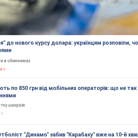
я" до нового курсу долара: українцям розповіли, чо
нями
и в обмінниках
6 т.
ть по 850 грн від мобільних операторів: що не так
еннями
стку шахраїв
 т.
боліст "Динамо" забив "Карабаху" вже на 10-й хви