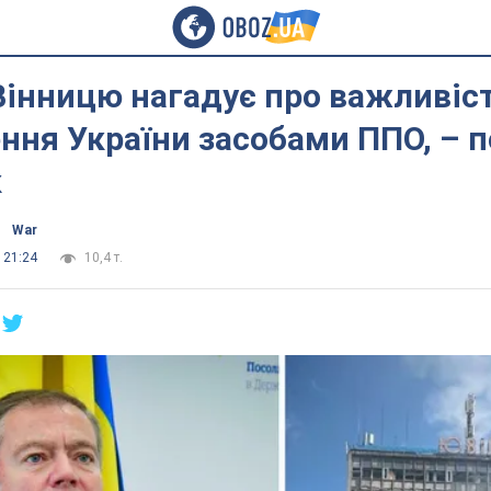
Вінницю нагадує про важливіс
ння України засобами ППО, – 
к
War
 21:24
10,4 т.