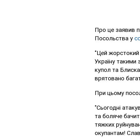
Про це заявив п
Посольства у
с
"Цей жорстокий 
Україну такими з
купол та Блискав
врятовано багат
При цьому посол
"Сьогодні атаку
та боляче бачит
тяжких руйнуван
окупантам! Слав