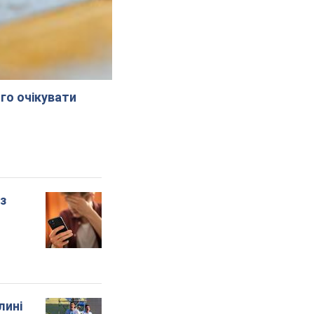
го очікувати
 з
лині