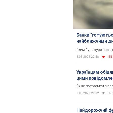
Банки "готуютьс
найближчими д
Яким буде курс валют
6.08.2026 22:58
151,
Українцям обіцяю
цими повідомл
Як не потрапити в па
6.08.2026 21:02
16,3
Найдорожчий фут