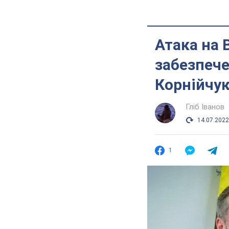
Атака на 
забезпече
Корнійчу
Гліб Іванов
14.07.2022
1