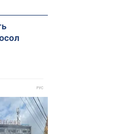
ть
посол
РУС