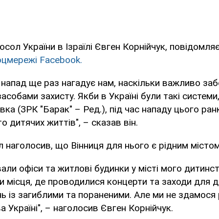
осол України в Ізраїлі Євген Корнійчук, повідомляє
оцмережі Facebook.
напад ще раз нагадує нам, наскільки важливо за
асобами захисту. Якби в Україні були такі системи,
ка (ЗРК "Барак" – Ред.), під час нападу цього ранк
о дитячих життів", – сказав він.
 наголосив, що Вінниця для нього є рідним містом
вали офіси та житлові будинки у місті мого дитинс
и місця, де проводилися концерти та заходи для діт
ь із загиблими та пораненими. Але ми не здамося
а Україні", – наголосив Євген Корнійчук.