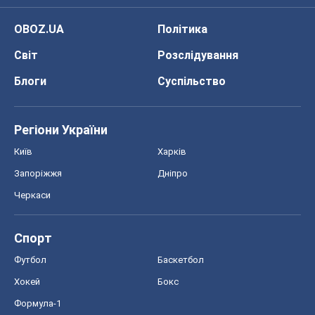
Черкаси
Спорт
Футбол
Баскетбол
Хокей
Бокс
Формула-1
Моя школа
ГДЗ
Підручники
Онлайн уроки
ДПА
ЗНО
НМТ
СНД посібники
Авто