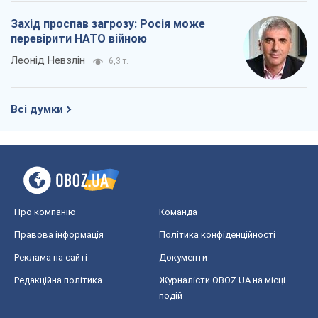
Про компанію
Команда
Правова інформація
Політика конфіденційності
Реклама на сайті
Документи
Редакційна політика
Журналісти OBOZ.UA на місці
подій
OBOZ.UA
Політика
Світ
Розслідування
Блоги
Суспільство
Регіони України
Київ
Харків
Запоріжжя
Дніпро