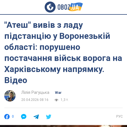
"Атеш" вивів з ладу
підстанцію у Воронезькій
області: порушено
постачання військ ворога на
Харківському напрямку.
Відео
Лілія Рагуцька
War
20.04.2026 08:16
1,3 т.
0
РУС