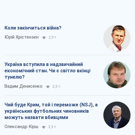
Вадим Денисенко
2,5 т.
Чий буде Крим, той і переможе (NSJ), а
українських футбольних чиновників
можуть назвати вбивцями
Олександр Кірш
3,3 т.
Захід проспав загрозу: Росія може
перевірити НАТО війною
Леонід Невзлін
6,3 т.
Всі думки