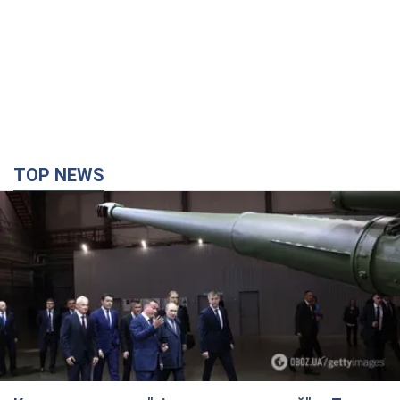
Кремль отримав "вікно можливостей", а Трамп
залишився майже без ракет: як бути Україні?
Інтерв’ю з Мельником
Думка, що в Росії закінчаться балістичні ракети, вкрай
небезпечна, наголосив експерт
3 часа назад
16,7 т.
Україна має домовленості на щомісячну
поставку ракет до Patriot від США: Зеленський
розкрив подробиці