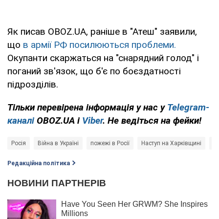
Як писав OBOZ.UA, раніше в "Атеш" заявили,
що
в армії РФ посилюються проблеми.
Окупанти скаржаться на "снарядний голод" і
поганий зв'язок, що б'є по боєздатності
підрозділів.
Тільки перевірена інформація у нас у
Telegram-
каналі
OBOZ.UA і
Viber
. Не ведіться на фейки!
Росія
Війна в Україні
пожежі в Росії
Наступ на Харківщині
Ро
Редакційна політика