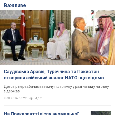
Саудівська Аравія, Туреччина та Пакистан
створили азійський аналог НАТО: що відомо
Договір передбачає взаємну підтримку у разі нападу на одну
з держав
8.08.2026 00:22
4,6 т.
На Прикарпатті після аномальної
спеки пройшла потужна злива:
дороги перетворились на річки.
Відео
Негода накрила Івано-Франківщину та
курортний Буковель
5 часов назад
9,8 т.
Хорватія принизила збірну Росії зі
спортивної гімнастики, офіційно не
допустивши до чемпіонату Європи
основних спортсменів