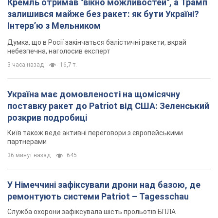
Київ також веде активні переговори з європейськими
партнерами
36 минут назад
645
У Німеччині зафіксували дрони над базою, де
ремонтують системи Patriot – Tagesschau
Служба охорони зафіксувала шість прольотів БПЛА
3 часа назад
2,9 т.