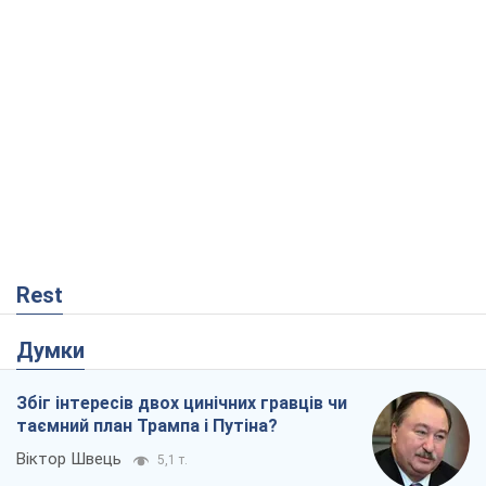
Rest
Думки
Збіг інтересів двох цинічних гравців чи
таємний план Трампа і Путіна?
Віктор Швець
5,1 т.
Мінськ готується до функціонування в
умовах масштабної воєнної кризи
Олександр Левченко
10,1 т.
Ні зброї, ні людей: як Лукашенко будує
нову армію
Ігар Тишкевич
4,4 т.