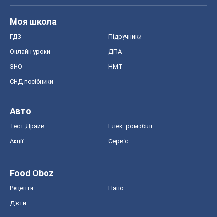
Тест Драйв
Електромобілі
Акції
Сервіс
Food Oboz
Рецепти
Напої
Дієти
Економіка
Ринки та компанії
Макроекономіка
MedOboz
Новини медицини
MAMACLUB
Шоу
Афіша
Плітки