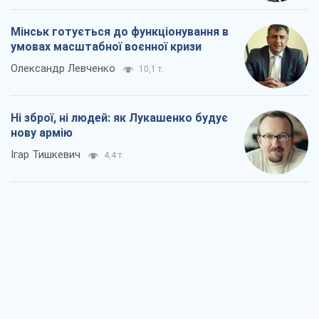
Коли закінчиться війна?
Юрій Хрістензен
2,9 т.
Україна вступила в надзвичайний
економічний стан. Чи є світло вкінці
тунелю?