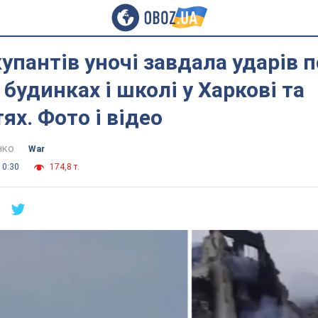
купантів уночі завдала ударів п
будинках і школі у Харкові та
ях. Фото і відео
нко
War
10:30
174,8 т.