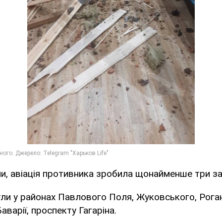
ми, авіація противника зробила щонайменше три за
ули у районах Павлового Поля, Жуковського, Рогані
аварії, проспекту Гагаріна.