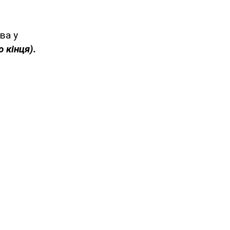
ва у
 кінця).