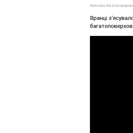
Вранці з'ясувал
багатоповерхов