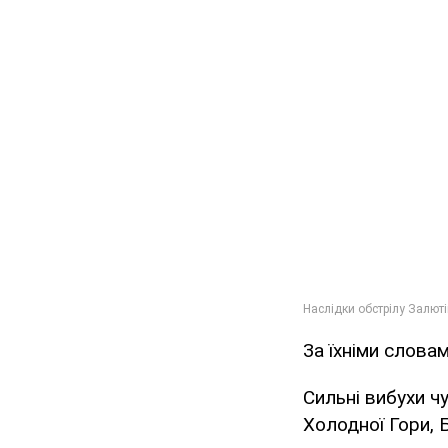
За їхніми слова
Сильні вибухи ч
Холодної Гори, Б