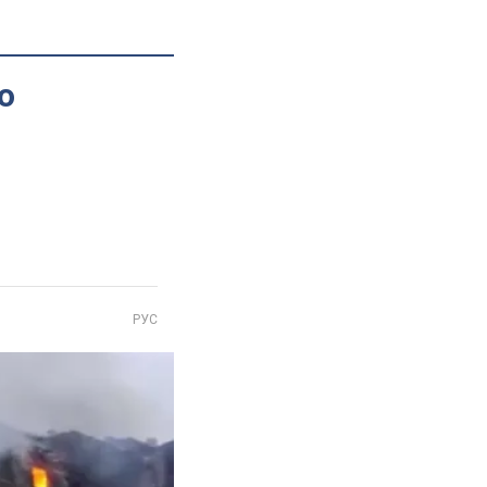
о
РУС