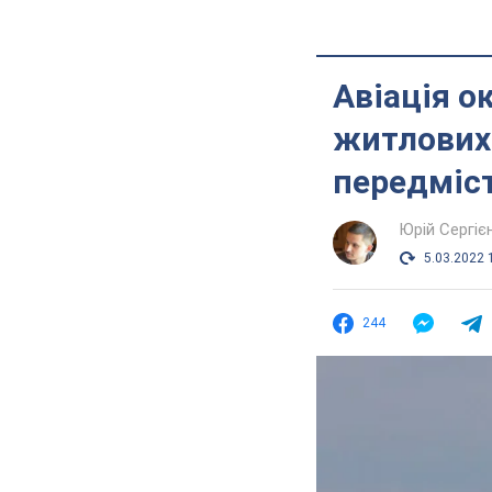
Авіація о
житлових 
передміст
Юрій Сергіє
5.03.2022 
244