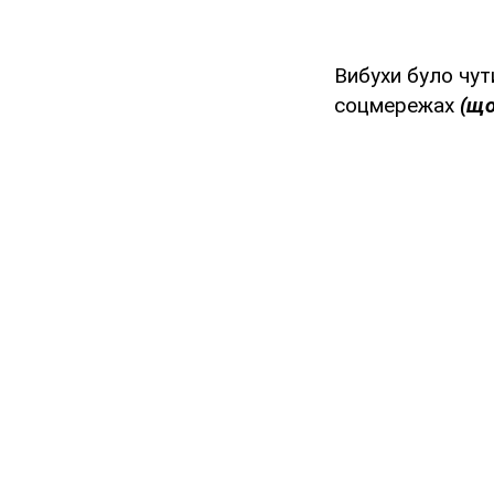
Вибухи було чут
соцмережах
(що