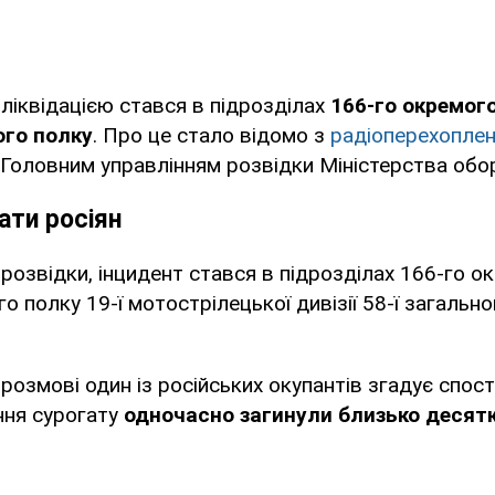
оліквідацією стався в підрозділах
166-го окремог
ого полку
. Про це стало відомо з
радіоперехопле
оловним управлінням розвідки Міністерства обор
ати росіян
 розвідки, інцидент стався в підрозділах 166-го о
 полку 19-ї мотострілецької дивізії 58-ї загально
розмові один із російських окупантів згадує спос
ння сурогату
одночасно загинули близько десятк