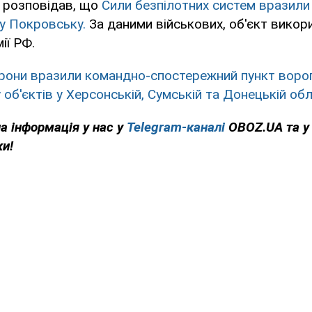
 розповідав, що
Сили безпілотних систем вразил
 у Покровську.
За даними військових, об'єкт вико
ії РФ.
рони вразили командно-спостережний пункт ворог
 об'єктів у Херсонській, Сумській та Донецькій об
на інформація у нас у
Telegram-каналі
OBOZ.UA та 
ки!