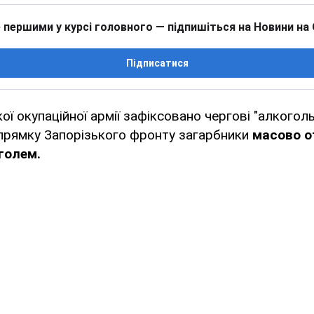
 першими у курсі головного — підпишіться на Новини на
Підписатися
ої окупаційної армії зафіксовано чергові "алкогол
апрямку Запорізького фронту загарбники
масово о
голем.