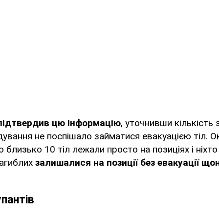
підтвердив цю інформацію
, уточнивши кількість 
ування не поспішало займатися евакуацією тіл. О
 близько 10 тіл лежали просто на позиціях і ніхто
загиблих
залишалися на позиції без евакуації що
упантів