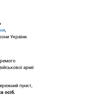
о
ння
,
они України.
кремого
військової армії
тережний пункт,
а осіб.