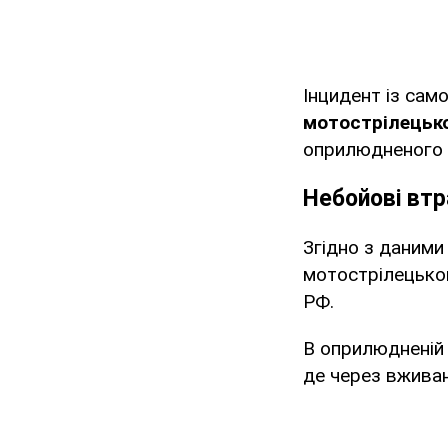
Інцидент із сам
мотострілецьк
оприлюдненого Г
Небойові втр
Згідно з даними
мотострілецького
РФ.
В оприлюдненій 
де через вжива