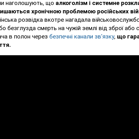
ни наголошують, що
алкоголізм і системне розк
ишаються хронічною проблемою російських вій
їнська розвідка вкотре нагадала військовослужб
бо безглузда смерть на чужій землі від зброї або 
ача в полон через
безпечні канали зв'язку
,
що гар
ття.