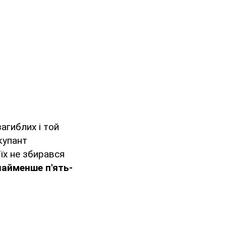
загиблих і той
купант
 їх не збирався
найменше п'ять-