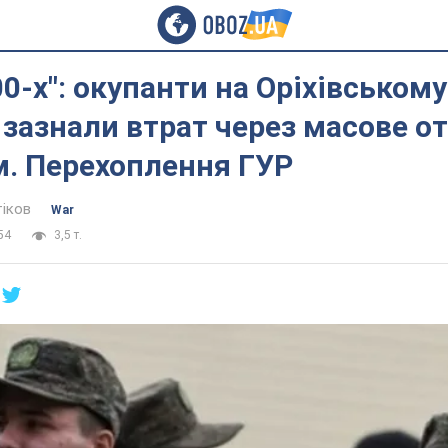
00-х": окупанти на Оріхівському
зазнали втрат через масове о
м. Перехоплення ГУР
тіков
War
54
3,5 т.