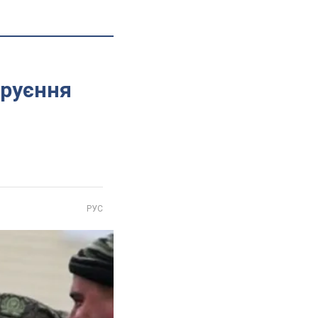
труєння
РУС