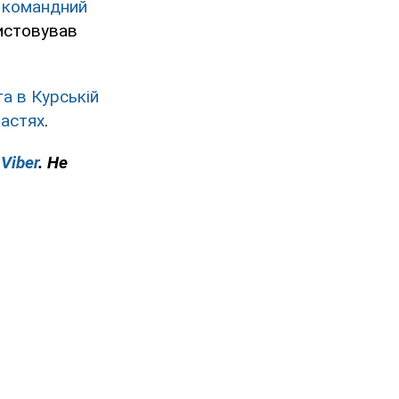
и командний
ристовував
а в Курській
ластях
.
у
Viber
. Не