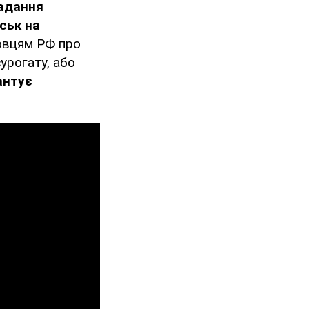
ладання
ськ на
овцям РФ про
сурогату, або
антує