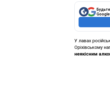
Будьте
Google
У лавах російськ
Оріхівському н
неякісним алко