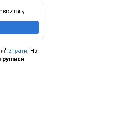
 OBOZ.UA у
ьні"
втрати
. На
труїлися