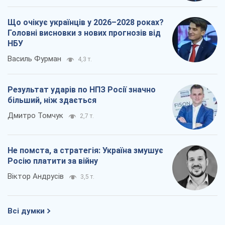
більший, ніж здається
Дмитро Томчук
2,7 т.
Не помста, а стратегія: Україна змушує
Росію платити за війну
Віктор Андрусів
3,5 т.
Всі думки
Про компанію
Команда
Правова інформація
Політика конфіденційності
Реклама на сайті
Документи