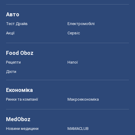
Рецепти
Напої
Дієти
Економіка
Ринки та компанії
Макроекономіка
MedOboz
Новини медицини
MAMACLUB
Шоу
Афіша
Плітки
Краса
Мода
Жіночий журнал