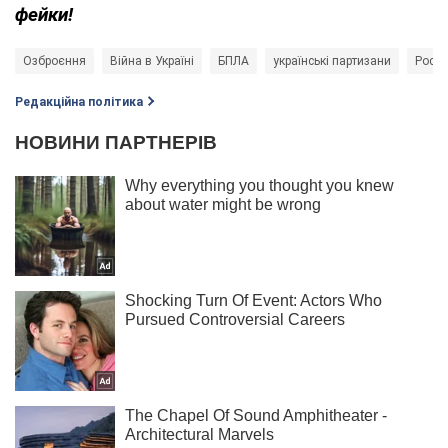
фейки!
Озброєння
Війна в Україні
БПЛА
українські партизани
Росія 
Редакційна політика