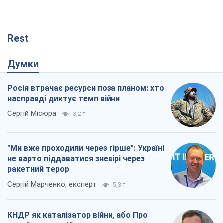
Сергій Місюра
3,2 т.
"Ми вже проходили через гірше": Україні
не варто піддаватися зневірі через
ракетний терор
Сергій Марченко, експерт
5,3 т.
КНДР як каталізатор війни, або Про
новий етап російсько-
північнокорейського союзу
Олексій Кущ
243