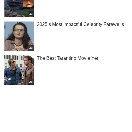
Не набридаємо! Тільки найважливіше - підписуйся на наш
Telegram-канал
Підписатись
Підписатись