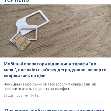
Мобільні оператори підвищили тарифи "до
межі", але якість зв'язку деградувала: чи варто
скаржитись на ціни
Чому ціни на мобільний зв'язок зросли у кілька разів і як
поліпшити якість інтернету на телефоні
5 годин тому
34,8 т.
"Працюємо, щоб отримати пакети з ракетами
для ППО": Зеленський заслухав доповідь
Драпатого і анонсував нові кроки
Зокрема, він обговорив з головкомом кадрові питання в
українській армії
2 години тому
1,0 т.
В окупованій Ялті прогриміли потужні вибухи: