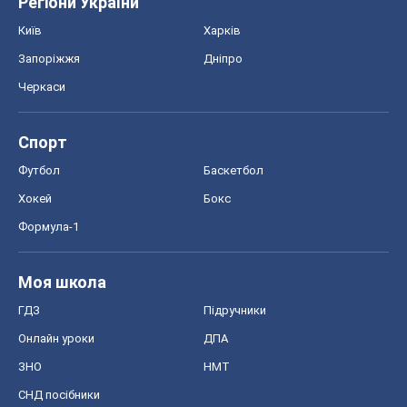
Хокей
Бокс
Формула-1
Моя школа
ГДЗ
Підручники
Онлайн уроки
ДПА
ЗНО
НМТ
СНД посібники
Авто
Тест Драйв
Електромобілі
Акції
Сервіс
Food Oboz