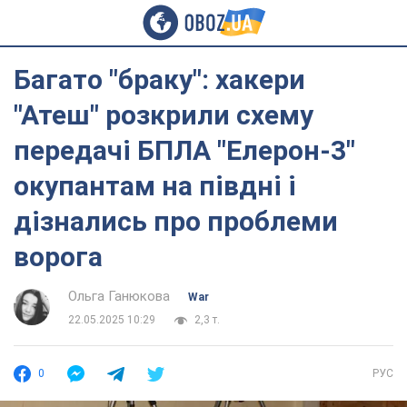
Багато "браку": хакери
"Атеш" розкрили схему
передачі БПЛА "Елерон-3"
окупантам на півдні і
дізнались про проблеми
ворога
Ольга Ганюкова
War
22.05.2025 10:29
2,3 т.
0
РУС