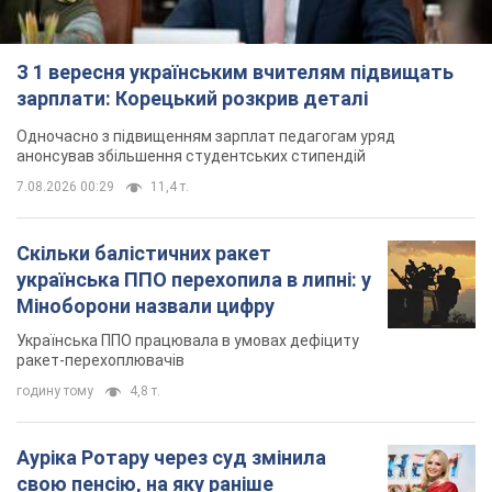
Скільки балістичних ракет
українська ППО перехопила в липні: у
Міноборони назвали цифру
Українська ППО працювала в умовах дефіциту
ракет-перехоплювачів
годину тому
4,8 т.
Ауріка Ротару через суд змінила
свою пенсію, на яку раніше
жалілася: скільки отримувала
співачка
У виплату не врахували зарплатню артистки за
час роботи в Чернівецькій філармонії
за 11 годин