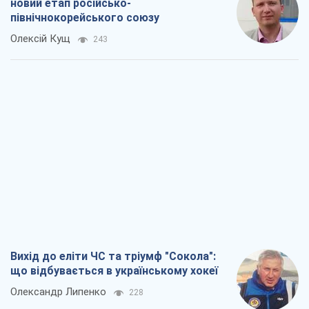
Вихід до еліти ЧС та тріумф "Сокола":
що відбувається в українському хокеї
Олександр Липенко
228
Що очікує українців у 2026–2028 роках?
Головні висновки з нових прогнозів від
НБУ
Василь Фурман
4,3 т.
Результат ударів по НПЗ Росії значно