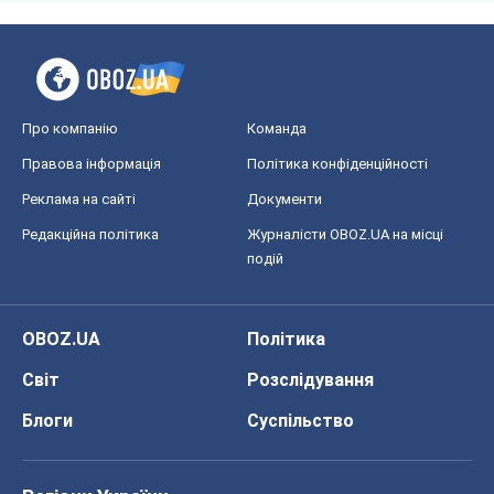
Редакційна політика
Журналісти OBOZ.UA на місці
подій
OBOZ.UA
Політика
Світ
Розслідування
Блоги
Суспільство
Регіони України
Київ
Харків
Запоріжжя
Дніпро
Черкаси
Спорт
Футбол
Баскетбол