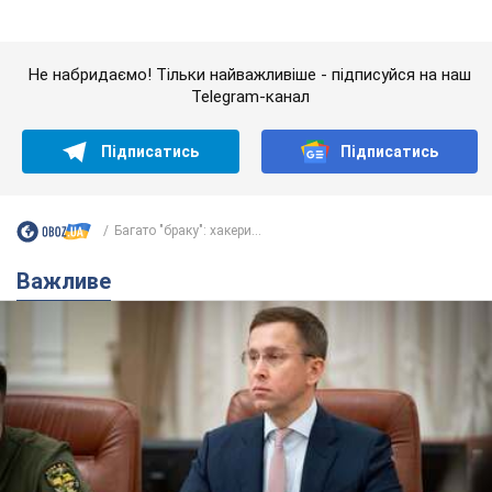
Багато "браку": хакери...
Важливе
З 1 вересня українським вчителям підвищать
зарплати: Корецький розкрив деталі
Одночасно з підвищенням зарплат педагогам уряд
анонсував збільшення студентських стипендій
7.08.2026 00:29
11,4 т.