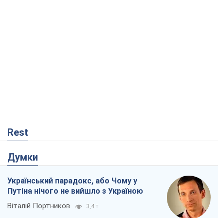
Rest
Думки
Український парадокс, або Чому у
Путіна нічого не вийшло з Україною
Віталій Портников
3,4 т.
Москва висуває претензії Пекіну:
дружба перетворюється на залежність
Росії від Китаю
Віктор Каспрук
5,1 т.
Дух Анкоріджа остаточно випарувався
Віктор Андрусів
327