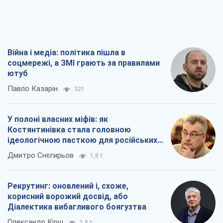
Костянтинівка стала головною
ідеологічною пасткою для російських
окупантів
Дмитро Снєгирьов
1,8 т.
Рекрутинг: оновлений і, схоже,
корисний ворожий досвід, або
Діалектика вибагливого боягузтва
Олександр Кірш
1,8 т.
Ні зброї, ні людей: як Лукашенко будує
нову армію
Ігар Тишкевич
16,6 т.
Всі думки