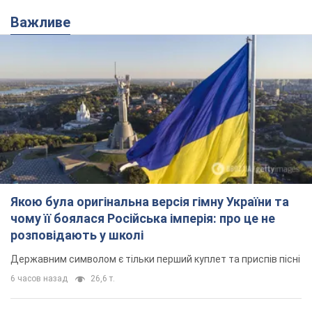
Якою була оригінальна версія гімну України та
чому її боялася Російська імперія: про це не
розповідають у школі
Державним символом є тільки перший куплет та приспів пісні
6 часов назад
26,6 т.
Олександру Пономарьову – 53: що
відомо про трьох дітей секс-
символа 90-х та який вигляд вони
мають
За розвитком кар'єри артист не забував про
особисте щастя
11 часов назад
9,3 т.
У ПриватБанку розповіли, чи дійсні
долари 1996 року: чи приймають
обмінники та банки такі купюри