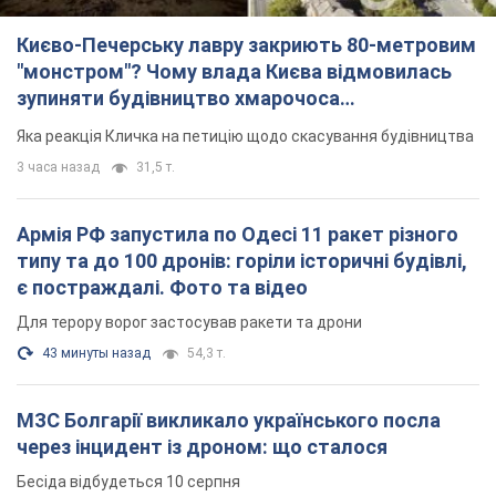
Для терору ворог застосував ракети та дрони
43 минуты назад
54,3 т.
МЗС Болгарії викликало українського посла
через інцидент із дроном: що сталося
Бесіда відбудеться 10 серпня
3 часа назад
5,0 т.