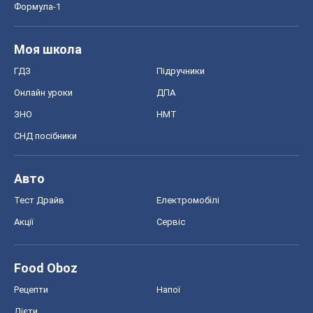
Тест Драйв
Електромобілі
Акції
Сервіс
Food Oboz
Рецепти
Напої
Дієти
Економіка
Ринки та компанії
Макроекономіка
MedOboz
Новини медицини
MAMACLUB
Шоу