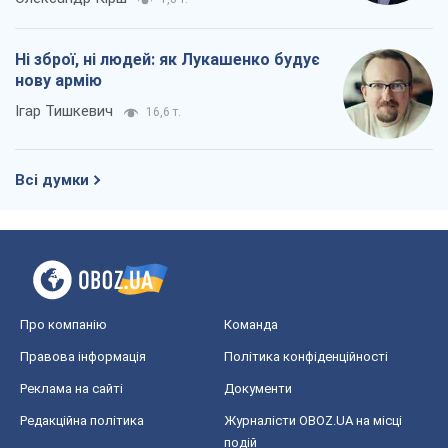
Про компанію
Команда
Правова інформація
Політика конфіденційності
Реклама на сайті
Документи
Редакційна політика
Журналісти OBOZ.UA на місці
подій
OBOZ.UA
Політика
Світ
Розслідування
Блоги
Суспільство
Регіони України
Київ
Харків