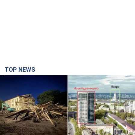
Києво-Печерську лавру закриють 80-метровим
"монстром"? Чому влада Києва відмовилась
зупиняти будівництво хмарочоса
"московського вірянина"
Яка реакція Кличка на петицію щодо скасування будівництва
3 часа назад
31,5 т.
Армія РФ запустила по Одесі 11 ракет різного
типу та до 100 дронів: горіли історичні будівлі,
є постраждалі. Фото та відео