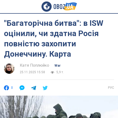
"Багаторічна битва": в ISW
оцінили, чи здатна Росія
повністю захопити
Донеччину. Карта
Катя Поплюйко
War
25.11.2025 15:58
5,9 т.
0
РУС