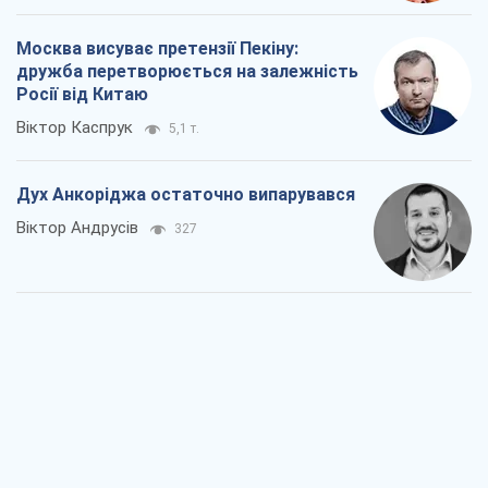
Війна і медіа: політика пішла в
соцмережі, а ЗМІ грають за правилами
ютуб
Павло Казарін
321
У полоні власних міфів: як